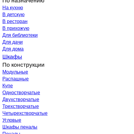
На кухню
В детскую
В ресторан
В прихожую
Для библиотеки
Для дачи
Для дома
Шкафы
По конструкции
Модульные
Распашные
Купе
Одностворчатые
Двухстворчатые
Трехстворчатые
Четырехстворчатые
Угловые
Шкафы пеналы
Пеналы