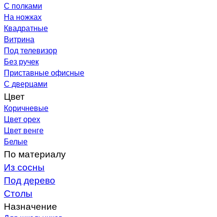
С полками
На ножках
Квадратные
Витрина
Под телевизор
Без ручек
Приставные офисные
С дверцами
Цвет
Коричневые
Цвет орех
Цвет венге
Белые
По материалу
Из сосны
Под дерево
Столы
Назначение