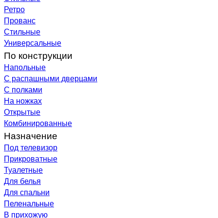
Ретро
Прованс
Стильные
Универсальные
По конструкции
Напольные
С распашными дверцами
С полками
На ножках
Открытые
Комбинированные
Назначение
Под телевизор
Прикроватные
Туалетные
Для белья
Для спальни
Пеленальные
В прихожую