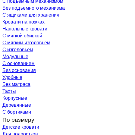
С подъемным механизмом
Без подъемного механизма
С ящиками для хранения
Кровати на ножках
Напольные кровати
С мягкой обивкой
С мягким изголовьем
С изголовьем
Модульные
С основанием
Без основания
Удобные
Без матраса
Тахты
Корпусные
Деревянные
С бортиками
По размеру
Детские кровати
Для подростков