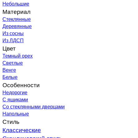
Небольшие
Материал
Стеклянные
Деревянные
Из сосны
Из ЛДСП
Цвет
Темный орех
Светлые
Венге
Белые
Особенности
Недорогие
С ящиками
Со стеклянными дверцами
Напольные
Стиль
Классические
Скандинавский стиль