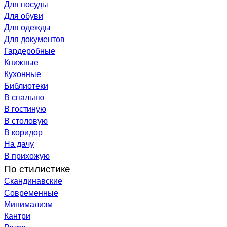
Для посуды
Для обуви
Для одежды
Для документов
Гардеробные
Книжные
Кухонные
Библиотеки
В спальню
В гостиную
В столовую
В коридор
На дачу
В прихожую
По стилистике
Скандинавские
Современные
Минимализм
Кантри