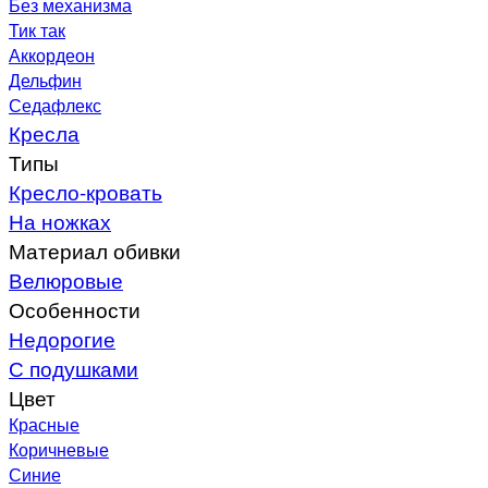
Без механизма
Тик так
Аккордеон
Дельфин
Седафлекс
Кресла
Типы
Кресло-кровать
На ножках
Материал обивки
Велюровые
Особенности
Недорогие
С подушками
Цвет
Красные
Коричневые
Синие