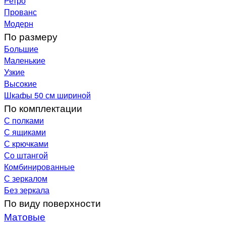
Ретро
Прованс
Модерн
По размеру
Большие
Маленькие
Узкие
Высокие
Шкафы 50 см шириной
По комплектации
С полками
С ящиками
С крючками
Со штангой
Комбинированные
С зеркалом
Без зеркала
По виду поверхности
Матовые