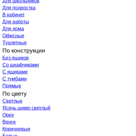
Для школьников
Для подростка
В кабинет
Для работы
Для дома
Офисные
Туалетные
По конструкции
Без ящиков
Со шкафчиками
С ящиками
С тумбами
Прямые
По цвету
Светлые
Ясень шимо светлый
Орех
Венге
Коричневые
Белые