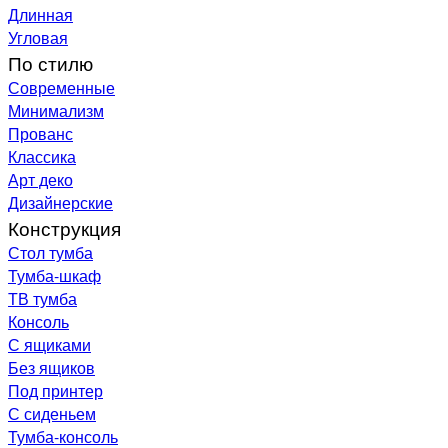
Длинная
Угловая
По стилю
Современные
Минимализм
Прованс
Классика
Арт деко
Дизайнерские
Конструкция
Стол тумба
Тумба-шкаф
ТВ тумба
Консоль
С ящиками
Без ящиков
Под принтер
С сиденьем
Тумба-консоль