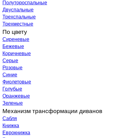
Полутороспальные
Двуспальные
Трехспальные
Трехместные
По цвету
Сиреневые
Бежевые
Коричневые
Серые
Розовые
Синие
Фиолетовые
Голубые
Оранжевые
Зеленые
Механизм трансформации диванов
Сабля
Книжка
Еврокнижка