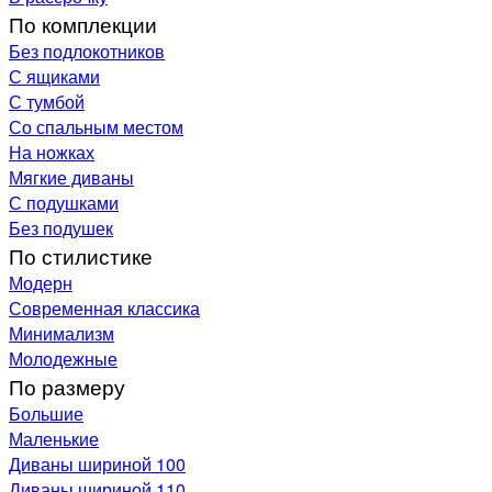
По комплекции
Без подлокотников
С ящиками
С тумбой
Со спальным местом
На ножках
Мягкие диваны
С подушками
Без подушек
По стилистике
Модерн
Современная классика
Минимализм
Молодежные
По размеру
Большие
Маленькие
Диваны шириной 100
Диваны шириной 110