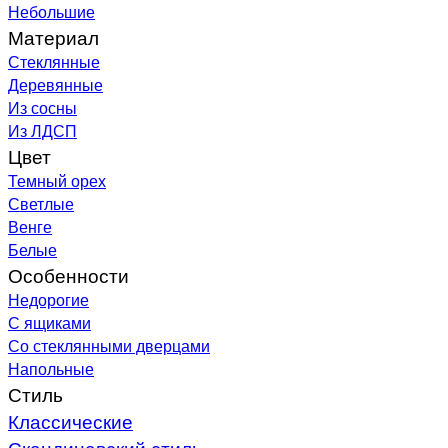
Небольшие
Материал
Стеклянные
Деревянные
Из сосны
Из ЛДСП
Цвет
Темный орех
Светлые
Венге
Белые
Особенности
Недорогие
С ящиками
Со стеклянными дверцами
Напольные
Стиль
Классические
Скандинавский стиль