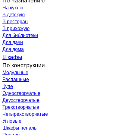
На кухню
В детскую
В ресторан
В прихожую
Для библиотеки
Для дачи
Для дома
Шкафы
По конструкции
Модульные
Распашные
Купе
Одностворчатые
Двухстворчатые
Трехстворчатые
Четырехстворчатые
Угловые
Шкафы пеналы
Пеналы