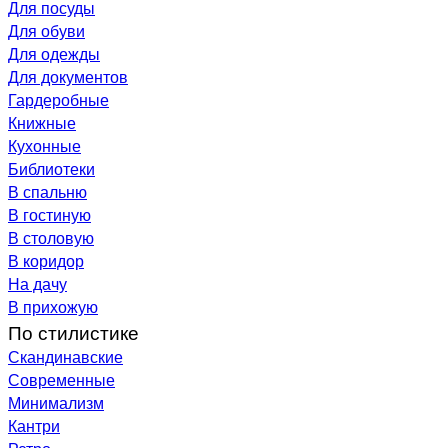
Для посуды
Для обуви
Для одежды
Для документов
Гардеробные
Книжные
Кухонные
Библиотеки
В спальню
В гостиную
В столовую
В коридор
На дачу
В прихожую
По стилистике
Скандинавские
Современные
Минимализм
Кантри