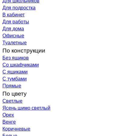
Для школьников
Для подростка
В кабинет
Для работы
Для дома
Офисные
Туалетные
По конструкции
Без ящиков
Со шкафчиками
С ящиками
С тумбами
Прямые
По цвету
Светлые
Ясень шимо светлый
Орех
Венге
Коричневые
Белые