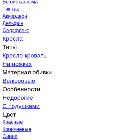
Без механизма
Тик так
Аккордеон
Дельфин
Седафлекс
Кресла
Типы
Кресло-кровать
На ножках
Материал обивки
Велюровые
Особенности
Недорогие
С подушками
Цвет
Красные
Коричневые
Синие