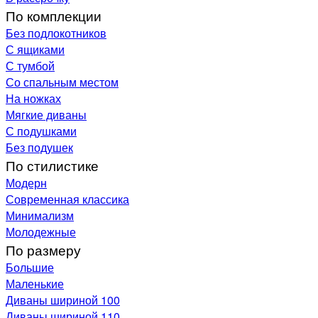
По комплекции
Без подлокотников
С ящиками
С тумбой
Со спальным местом
На ножках
Мягкие диваны
С подушками
Без подушек
По стилистике
Модерн
Современная классика
Минимализм
Молодежные
По размеру
Большие
Маленькие
Диваны шириной 100
Диваны шириной 110