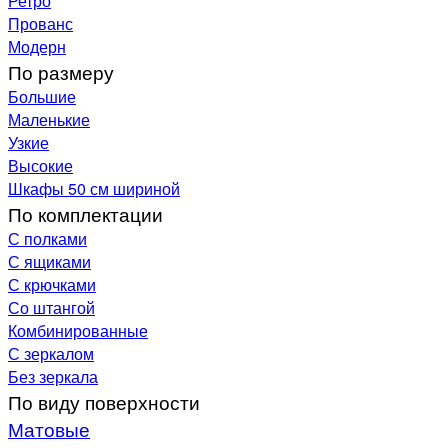
Ретро
Прованс
Модерн
По размеру
Большие
Маленькие
Узкие
Высокие
Шкафы 50 см шириной
По комплектации
С полками
С ящиками
С крючками
Со штангой
Комбинированные
С зеркалом
Без зеркала
По виду поверхности
Матовые