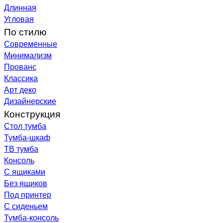
Длинная
Угловая
По стилю
Современные
Минимализм
Прованс
Классика
Арт деко
Дизайнерские
Конструкция
Стол тумба
Тумба-шкаф
ТВ тумба
Консоль
С ящиками
Без ящиков
Под принтер
С сиденьем
Тумба-консоль