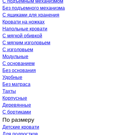
С подъемным механизмом
Без подъемного механизма
С ящиками для хранения
Кровати на ножках
Напольные кровати
С мягкой обивкой
С мягким изголовьем
С изголовьем
Модульные
С основанием
Без основания
Удобные
Без матраса
Тахты
Корпусные
Деревянные
С бортиками
По размеру
Детские кровати
Для подростков