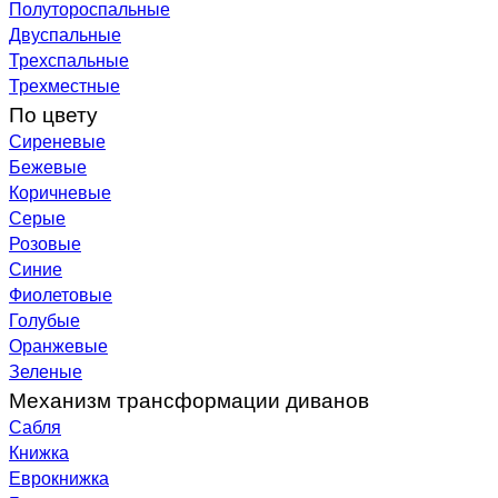
Полутороспальные
Двуспальные
Трехспальные
Трехместные
По цвету
Сиреневые
Бежевые
Коричневые
Серые
Розовые
Синие
Фиолетовые
Голубые
Оранжевые
Зеленые
Механизм трансформации диванов
Сабля
Книжка
Еврокнижка