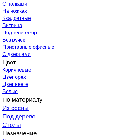
С полками
На ножках
Квадратные
Витрина
Под телевизор
Без ручек
Приставные офисные
С дверцами
Цвет
Коричневые
Цвет орех
Цвет венге
Белые
По материалу
Из сосны
Под дерево
Столы
Назначение