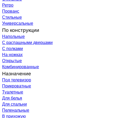
Ретро
Прованс
Стильные
Универсальные
По конструкции
Напольные
С распашными дверцами
С полками
На ножках
Открытые
Комбинированные
Назначение
Под телевизор
Прикроватные
Туалетные
Для белья
Для спальни
Пеленальные
В прихожую