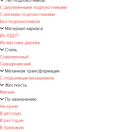
Тип подлокотников
С деревянными подлокотниками
С мягкими подлокотниками
Без подлокотников
Материал каркаса
Из ЛДСП
Из массива дерева
Стиль
Современный
Скандинавский
Механизм трансформации
С подъемным механизмом
Жесткость
Мягкие
По назначению
На кухню
В детскую
В ресторан
В прихожую