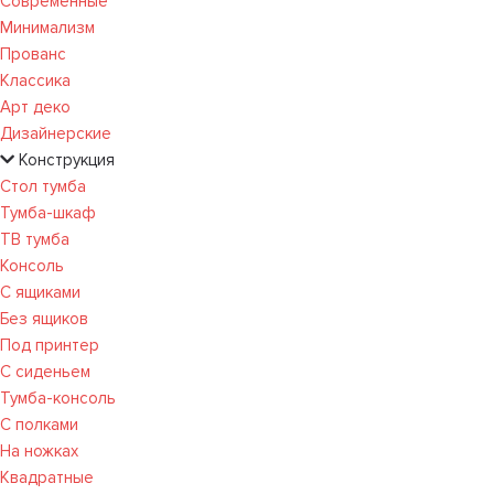
Современные
Минимализм
Прованс
Классика
Арт деко
Дизайнерские
Конструкция
Стол тумба
Тумба-шкаф
ТВ тумба
Консоль
С ящиками
Без ящиков
Под принтер
С сиденьем
Тумба-консоль
С полками
На ножках
Квадратные