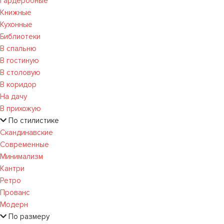
Гардеробные
Книжные
Кухонные
Библиотеки
В спальню
В гостиную
В столовую
В коридор
На дачу
В прихожую
По стилистике
Скандинавские
Современные
Минимализм
Кантри
Ретро
Прованс
Модерн
По размеру