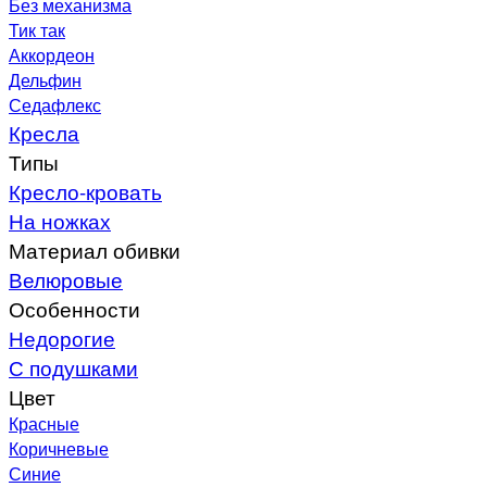
Без механизма
Тик так
Аккордеон
Дельфин
Седафлекс
Кресла
Типы
Кресло-кровать
На ножках
Материал обивки
Велюровые
Особенности
Недорогие
С подушками
Цвет
Красные
Коричневые
Синие