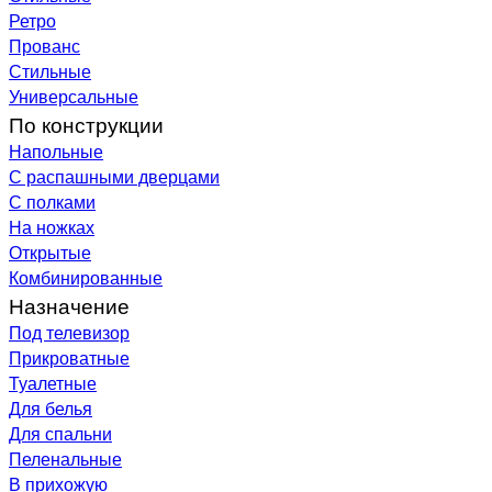
Ретро
Прованс
Стильные
Универсальные
По конструкции
Напольные
С распашными дверцами
С полками
На ножках
Открытые
Комбинированные
Назначение
Под телевизор
Прикроватные
Туалетные
Для белья
Для спальни
Пеленальные
В прихожую