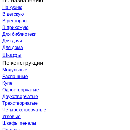
На кухню
В детскую
В ресторан
В прихожую
Для библиотеки
Для дачи
Для дома
Шкафы
По конструкции
Модульные
Распашные
Купе
Одностворчатые
Двухстворчатые
Трехстворчатые
Четырехстворчатые
Угловые
Шкафы пеналы
Пеналы