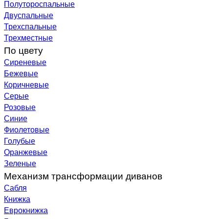
Полутороспальные
Двуспальные
Трехспальные
Трехместные
По цвету
Сиреневые
Бежевые
Коричневые
Серые
Розовые
Синие
Фиолетовые
Голубые
Оранжевые
Зеленые
Механизм трансформации диванов
Сабля
Книжка
Еврокнижка