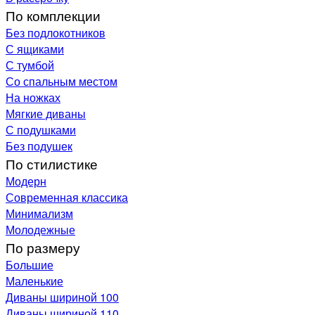
По комплекции
Без подлокотников
С ящиками
С тумбой
Со спальным местом
На ножках
Мягкие диваны
С подушками
Без подушек
По стилистике
Модерн
Современная классика
Минимализм
Молодежные
По размеру
Большие
Маленькие
Диваны шириной 100
Диваны шириной 110