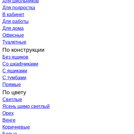
Для школьников
Для подростка
В кабинет
Для работы
Для дома
Офисные
Туалетные
По конструкции
Без ящиков
Со шкафчиками
С ящиками
С тумбами
Прямые
По цвету
Светлые
Ясень шимо светлый
Орех
Венге
Коричневые
Белые