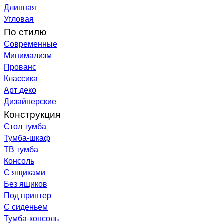
Длинная
Угловая
По стилю
Современные
Минимализм
Прованс
Классика
Арт деко
Дизайнерские
Конструкция
Стол тумба
Тумба-шкаф
ТВ тумба
Консоль
С ящиками
Без ящиков
Под принтер
С сиденьем
Тумба-консоль