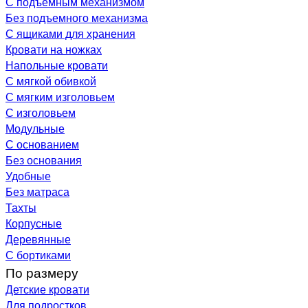
С подъемным механизмом
Без подъемного механизма
С ящиками для хранения
Кровати на ножках
Напольные кровати
С мягкой обивкой
С мягким изголовьем
С изголовьем
Модульные
С основанием
Без основания
Удобные
Без матраса
Тахты
Корпусные
Деревянные
С бортиками
По размеру
Детские кровати
Для подростков