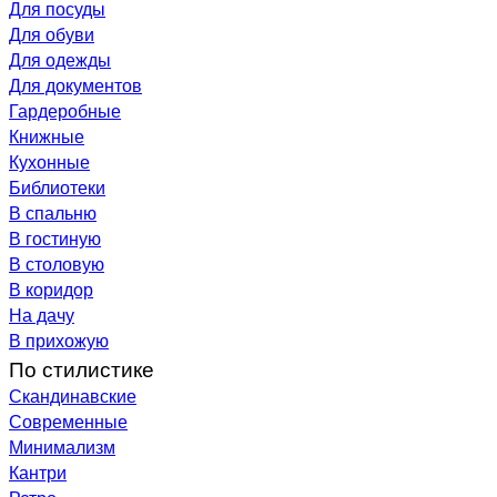
Для посуды
Для обуви
Для одежды
Для документов
Гардеробные
Книжные
Кухонные
Библиотеки
В спальню
В гостиную
В столовую
В коридор
На дачу
В прихожую
По стилистике
Скандинавские
Современные
Минимализм
Кантри