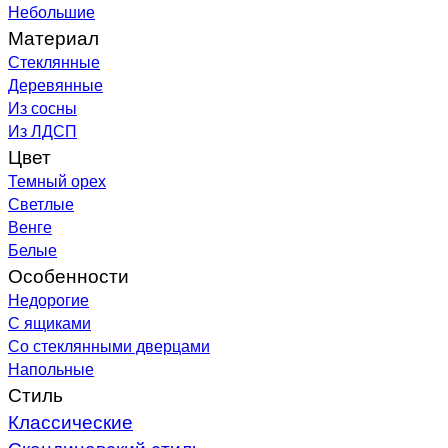
Небольшие
Материал
Стеклянные
Деревянные
Из сосны
Из ЛДСП
Цвет
Темный орех
Светлые
Венге
Белые
Особенности
Недорогие
С ящиками
Со стеклянными дверцами
Напольные
Стиль
Классические
Скандинавский стиль