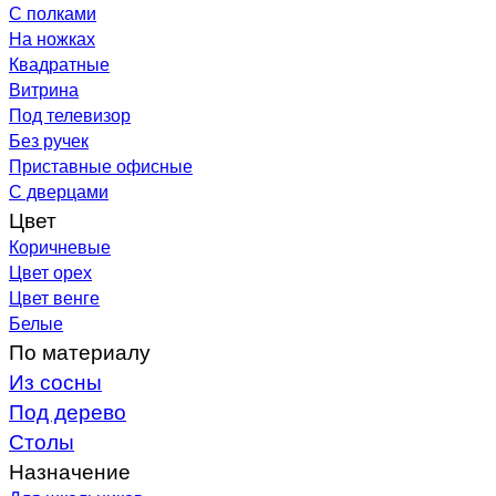
С полками
На ножках
Квадратные
Витрина
Под телевизор
Без ручек
Приставные офисные
С дверцами
Цвет
Коричневые
Цвет орех
Цвет венге
Белые
По материалу
Из сосны
Под дерево
Столы
Назначение