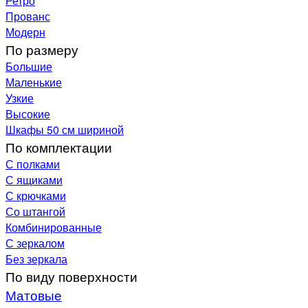
Ретро
Прованс
Модерн
По размеру
Большие
Маленькие
Узкие
Высокие
Шкафы 50 см шириной
По комплектации
С полками
С ящиками
С крючками
Со штангой
Комбинированные
С зеркалом
Без зеркала
По виду поверхности
Матовые