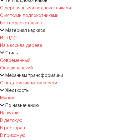
Тип подлокотников
С деревянными подлокотниками
С мягкими подлокотниками
Без подлокотников
Материал каркаса
Из ЛДСП
Из массива дерева
Стиль
Современный
Скандинавский
Механизм трансформации
С подъемным механизмом
Жесткость
Мягкие
По назначению
На кухню
В детскую
В ресторан
В прихожую