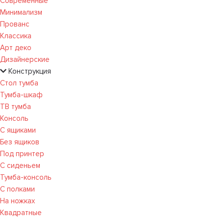
Современные
Минимализм
Прованс
Классика
Арт деко
Дизайнерские
Конструкция
Стол тумба
Тумба-шкаф
ТВ тумба
Консоль
С ящиками
Без ящиков
Под принтер
С сиденьем
Тумба-консоль
С полками
На ножках
Квадратные