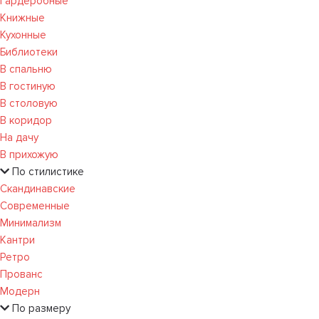
Гардеробные
Книжные
Кухонные
Библиотеки
В спальню
В гостиную
В столовую
В коридор
На дачу
В прихожую
По стилистике
Скандинавские
Современные
Минимализм
Кантри
Ретро
Прованс
Модерн
По размеру