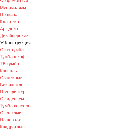
Современные
Минимализм
Прованс
Классика
Арт деко
Дизайнерские
Конструкция
Стол тумба
Тумба-шкаф
ТВ тумба
Консоль
С ящиками
Без ящиков
Под принтер
С сиденьем
Тумба-консоль
С полками
На ножках
Квадратные