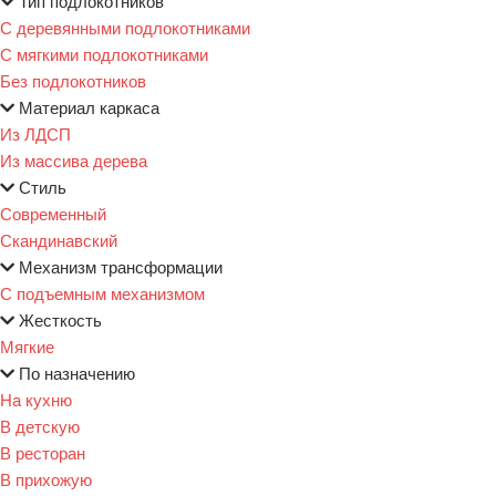
Тип подлокотников
С деревянными подлокотниками
С мягкими подлокотниками
Без подлокотников
Материал каркаса
Из ЛДСП
Из массива дерева
Стиль
Современный
Скандинавский
Механизм трансформации
С подъемным механизмом
Жесткость
Мягкие
По назначению
На кухню
В детскую
В ресторан
В прихожую