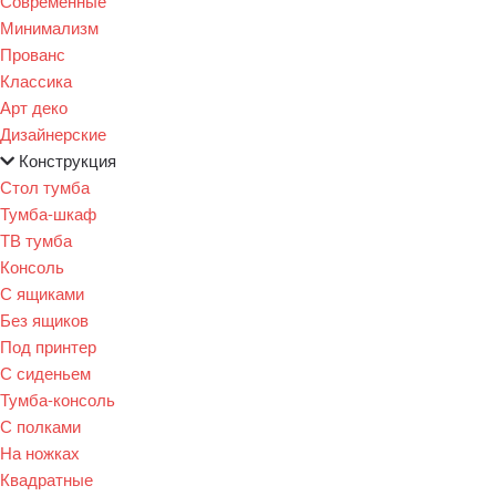
Современные
Минимализм
Прованс
Классика
Арт деко
Дизайнерские
Конструкция
Стол тумба
Тумба-шкаф
ТВ тумба
Консоль
С ящиками
Без ящиков
Под принтер
С сиденьем
Тумба-консоль
С полками
На ножках
Квадратные