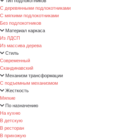
Тип подлокотников
С деревянными подлокотниками
С мягкими подлокотниками
Без подлокотников
Материал каркаса
Из ЛДСП
Из массива дерева
Стиль
Современный
Скандинавский
Механизм трансформации
С подъемным механизмом
Жесткость
Мягкие
По назначению
На кухню
В детскую
В ресторан
В прихожую