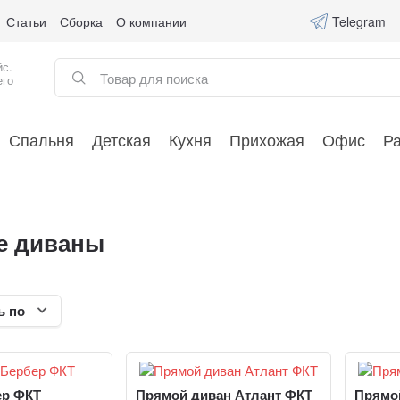
Статьи
Сборка
О компании
Telegram
йс.
его
Спальня
Детская
Кухня
Прихожая
Офис
Р
е диваны
ь по
ер ФКТ
Прямой диван Атлант ФКТ
Прямо