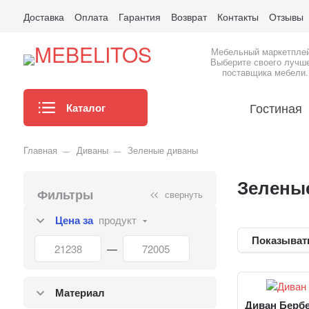
Доставка
Оплата
Гарантия
Возврат
Контакты
Отзывы
Мебельный маркетпле
Выберите своего лучш
поставщика мебели.
Гостиная
Каталог
Главная
Диваны
Зеленые диваны
Зелены
Фильтры
свернуть
Цена за
продукт
Показыват
—
Материал
Диван Берб