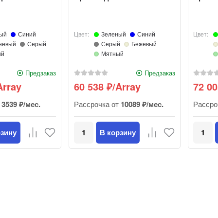
ый
Синий
Цвет:
Зеленый
Синий
Цвет:
невый
Серый
Серый
Бежевый
ый
Мятный
Предзаказ
Предзаказ
Array
60 538
/Array
72 0
₽
т
3539 ₽/мес.
Рассрочка от
10089 ₽/мес.
Рассро
рзину
В корзину