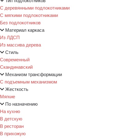
Тип подлокотников
С деревянными подлокотниками
С мягкими подлокотниками
Без подлокотников
Материал каркаса
Из ЛДСП
Из массива дерева
Стиль
Современный
Скандинавский
Механизм трансформации
С подъемным механизмом
Жесткость
Мягкие
По назначению
На кухню
В детскую
В ресторан
В прихожую