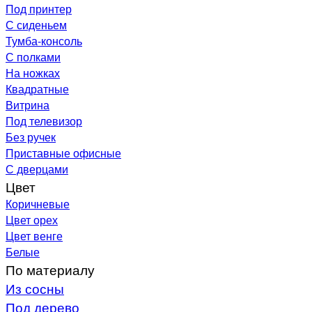
Под принтер
С сиденьем
Тумба-консоль
С полками
На ножках
Квадратные
Витрина
Под телевизор
Без ручек
Приставные офисные
С дверцами
Цвет
Коричневые
Цвет орех
Цвет венге
Белые
По материалу
Из сосны
Под дерево