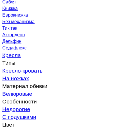
Сабля
Книжка
Еврокнижка
Без механизма
Тик так
Аккордеон
Дельфин
Седафлекс
Кресла
Типы
Кресло-кровать
На ножках
Материал обивки
Велюровые
Особенности
Недорогие
С подушками
Цвет