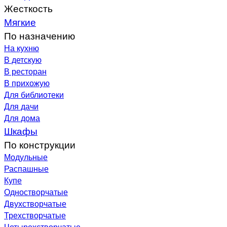
Жесткость
Мягкие
По назначению
На кухню
В детскую
В ресторан
В прихожую
Для библиотеки
Для дачи
Для дома
Шкафы
По конструкции
Модульные
Распашные
Купе
Одностворчатые
Двухстворчатые
Трехстворчатые
Четырехстворчатые