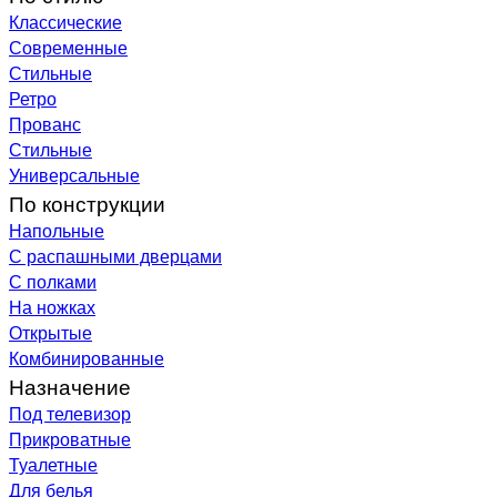
Классические
Современные
Стильные
Ретро
Прованс
Стильные
Универсальные
По конструкции
Напольные
С распашными дверцами
С полками
На ножках
Открытые
Комбинированные
Назначение
Под телевизор
Прикроватные
Туалетные
Для белья