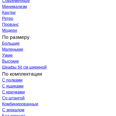
Современные
Минимализм
Кантри
Ретро
Прованс
Модерн
По размеру
Большие
Маленькие
Узкие
Высокие
Шкафы 50 см шириной
По комплектации
С полками
С ящиками
С крючками
Со штангой
Комбинированные
С зеркалом
Без зеркала