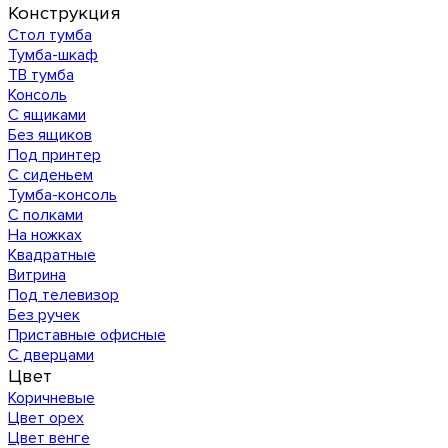
Конструкция
Стол тумба
Тумба-шкаф
ТВ тумба
Консоль
С ящиками
Без ящиков
Под принтер
С сиденьем
Тумба-консоль
С полками
На ножках
Квадратные
Витрина
Под телевизор
Без ручек
Приставные офисные
С дверцами
Цвет
Коричневые
Цвет орех
Цвет венге