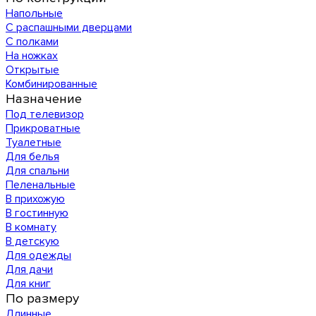
Напольные
С распашными дверцами
С полками
На ножках
Открытые
Комбинированные
Назначение
Под телевизор
Прикроватные
Туалетные
Для белья
Для спальни
Пеленальные
В прихожую
В гостинную
В комнату
В детскую
Для одежды
Для дачи
Для книг
По размеру
Длинные