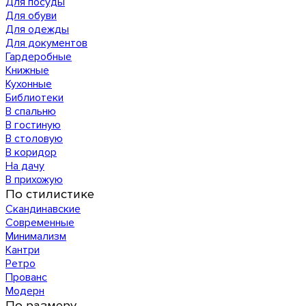
Для посуды
Для обуви
Для одежды
Для документов
Гардеробные
Книжные
Кухонные
Библиотеки
В спальню
В гостиную
В столовую
В коридор
На дачу
В прихожую
По стилистике
Скандинавские
Современные
Минимализм
Кантри
Ретро
Прованс
Модерн
По размеру