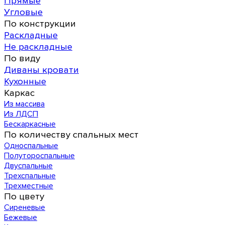
Прямые
Угловые
По конструкции
Раскладные
Не раскладные
По виду
Диваны кровати
Кухонные
Каркас
Из массива
Из ЛДСП
Бескаркасные
По количеству спальных мест
Односпальные
Полутороспальные
Двуспальные
Трехспальные
Трехместные
По цвету
Сиреневые
Бежевые