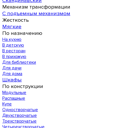
Скандинавский
Механизм трансформации
С подъемным механизмом
Жесткость
Мягкие
По назначению
На кухню
В детскую
В ресторан
В прихожую
Для библиотеки
Для дачи
Для дома
Шкафы
По конструкции
Модульные
Распашные
Купе
Одностворчатые
Двухстворчатые
Трехстворчатые
Четырехстворчатые