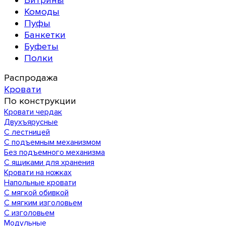
Витрины
Комоды
Пуфы
Банкетки
Буфеты
Полки
Распродажа
Кровати
По конструкции
Кровати чердак
Двухъярусные
С лестницей
С подъемным механизмом
Без подъемного механизма
С ящиками для хранения
Кровати на ножках
Напольные кровати
С мягкой обивкой
С мягким изголовьем
С изголовьем
Модульные