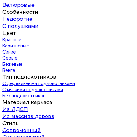
Велюровые
Особенности
Недорогие
С подушками
Цвет
Красные
Коричневые
Синие
Серые
Бежевые
Венге
Тип подлокотников
С деревянными подлокотниками
С мягкими подлокотниками
Без подлокотников
Материал каркаса
Из ЛДСП
Из массива дерева
Стиль
Современный