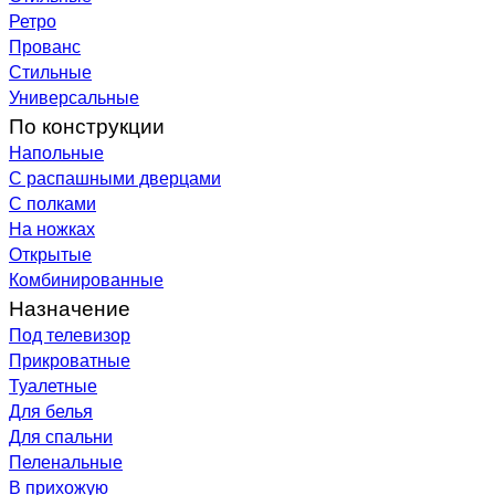
Ретро
Прованс
Стильные
Универсальные
По конструкции
Напольные
С распашными дверцами
С полками
На ножках
Открытые
Комбинированные
Назначение
Под телевизор
Прикроватные
Туалетные
Для белья
Для спальни
Пеленальные
В прихожую