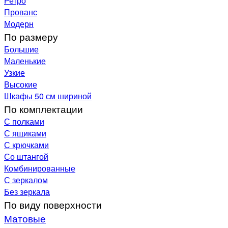
Ретро
Прованс
Модерн
По размеру
Большие
Маленькие
Узкие
Высокие
Шкафы 50 см шириной
По комплектации
С полками
С ящиками
С крючками
Со штангой
Комбинированные
С зеркалом
Без зеркала
По виду поверхности
Матовые