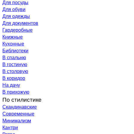
Для посуды
Для обуви
Для одежды
Для документов
Гардеробные
Книжные
Кухонные
Библиотеки
В спальню
В гостиную
В столовую
В коридор
На дачу
В прихожую
По стилистике
Скандинавские
Современные
Минимализм
Кантри