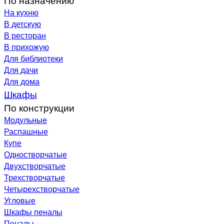
На кухню
В детскую
В ресторан
В прихожую
Для библиотеки
Для дачи
Для дома
Шкафы
По конструкции
Модульные
Распашные
Купе
Одностворчатые
Двухстворчатые
Трехстворчатые
Четырехстворчатые
Угловые
Шкафы пеналы
Пеналы