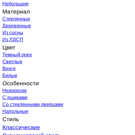
Небольшие
Материал
Стеклянные
Деревянные
Из сосны
Из ЛДСП
Цвет
Темный орех
Светлые
Венге
Белые
Особенности
Недорогие
С ящиками
Со стеклянными дверцами
Напольные
Стиль
Классические
Скандинавский стиль