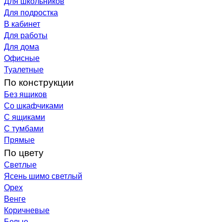
Для школьников
Для подростка
В кабинет
Для работы
Для дома
Офисные
Туалетные
По конструкции
Без ящиков
Со шкафчиками
С ящиками
С тумбами
Прямые
По цвету
Светлые
Ясень шимо светлый
Орех
Венге
Коричневые
Белые