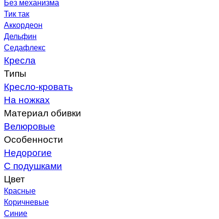
Без механизма
Тик так
Аккордеон
Дельфин
Седафлекс
Кресла
Типы
Кресло-кровать
На ножках
Материал обивки
Велюровые
Особенности
Недорогие
С подушками
Цвет
Красные
Коричневые
Синие