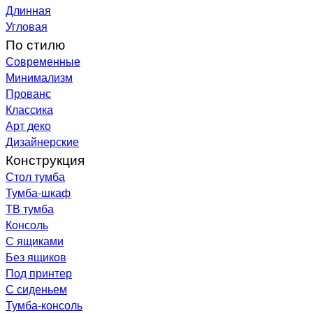
Длинная
Угловая
По стилю
Современные
Минимализм
Прованс
Классика
Арт деко
Дизайнерские
Конструкция
Стол тумба
Тумба-шкаф
ТВ тумба
Консоль
С ящиками
Без ящиков
Под принтер
С сиденьем
Тумба-консоль