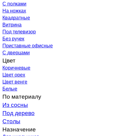
С полками
На ножках
Квадратные
Витрина
Под телевизор
Без ручек
Приставные офисные
С дверцами
Цвет
Коричневые
Цвет орех
Цвет венге
Белые
По материалу
Из сосны
Под дерево
Столы
Назначение