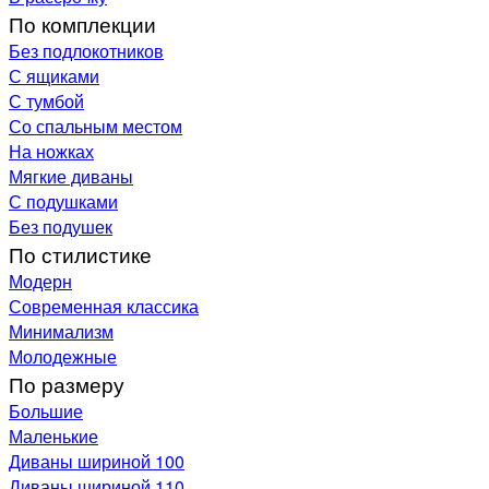
По комплекции
Без подлокотников
С ящиками
С тумбой
Со спальным местом
На ножках
Мягкие диваны
С подушками
Без подушек
По стилистике
Модерн
Современная классика
Минимализм
Молодежные
По размеру
Большие
Маленькие
Диваны шириной 100
Диваны шириной 110