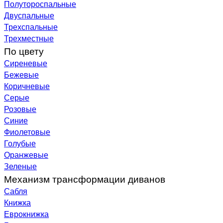
Полутороспальные
Двуспальные
Трехспальные
Трехместные
По цвету
Сиреневые
Бежевые
Коричневые
Серые
Розовые
Синие
Фиолетовые
Голубые
Оранжевые
Зеленые
Механизм трансформации диванов
Сабля
Книжка
Еврокнижка