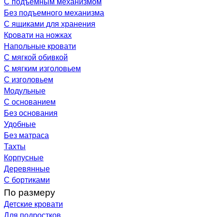
С подъемным механизмом
Без подъемного механизма
С ящиками для хранения
Кровати на ножках
Напольные кровати
С мягкой обивкой
С мягким изголовьем
С изголовьем
Модульные
С основанием
Без основания
Удобные
Без матраса
Тахты
Корпусные
Деревянные
С бортиками
По размеру
Детские кровати
Для подростков