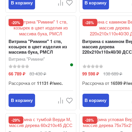
В корзину
В корзину
-20%
-28%
Витрина "Римини" 1 ств,
Витрина с камином Ве
козырек в цвет изделия из
массив дерева
массива бука, РМСЛ
220х210х110х40/30 ДС
Витрина "Римини"
66 789
83 430
99 598
138 689
₽
₽
₽
₽
Рассрочка от
11131 ₽/мес.
Рассрочка от
16599 ₽/м
В корзину
В корзину
-29%
-28%