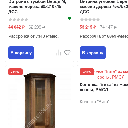
Витрина с тумбой Верди М,
Витрина угловая Верд
массив дерева 60х210х45
массив дерева 75х75х
ДСС
ДСС
44 042
62 298
53 215
74 147
₽
₽
₽
₽
Рассрочка от
7340 ₽/мес.
Рассрочка от
8869 ₽/ме
В корзину
В корзину
-19%
-20%
Колонка "Вита" из мас
сосны, РМСЛ
Колонка "Вита"