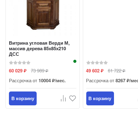
Витрина угловая Верди М,
массив дерева 85х85х210
ДСС
60 029
73 989
49 602
61 722
₽
₽
₽
₽
Рассрочка от
10004 ₽/мес.
Рассрочка от
8267 ₽/ме
В корзину
В корзину