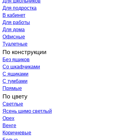
Для школьников
Для подростка
В кабинет
Для работы
Для дома
Офисные
Туалетные
По конструкции
Без ящиков
Со шкафчиками
С ящиками
С тумбами
Прямые
По цвету
Светлые
Ясень шимо светлый
Орех
Венге
Коричневые
Белые