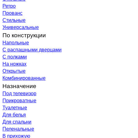
Ретро
Прованс
Стильные
Универсальные
По конструкции
Напольные
С распашными дверцами
С полками
На ножках
Открытые
Комбинированные
Назначение
Под телевизор
Прикроватные
Туалетные
Для белья
Для спальни
Пеленальные
В прихожую