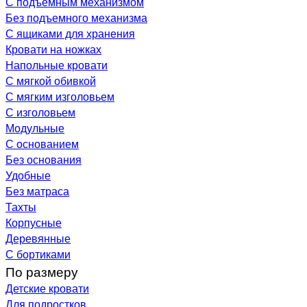
С подъемным механизмом
Без подъемного механизма
С ящиками для хранения
Кровати на ножках
Напольные кровати
С мягкой обивкой
С мягким изголовьем
С изголовьем
Модульные
С основанием
Без основания
Удобные
Без матраса
Тахты
Корпусные
Деревянные
С бортиками
По размеру
Детские кровати
Для подростков