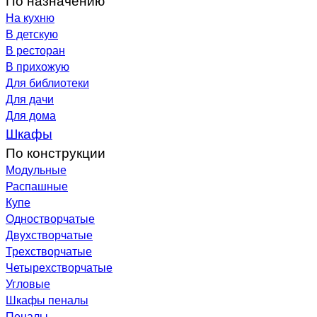
На кухню
В детскую
В ресторан
В прихожую
Для библиотеки
Для дачи
Для дома
Шкафы
По конструкции
Модульные
Распашные
Купе
Одностворчатые
Двухстворчатые
Трехстворчатые
Четырехстворчатые
Угловые
Шкафы пеналы
Пеналы