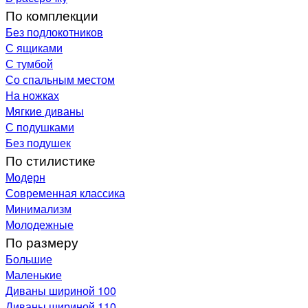
По комплекции
Без подлокотников
С ящиками
С тумбой
Со спальным местом
На ножках
Мягкие диваны
С подушками
Без подушек
По стилистике
Модерн
Современная классика
Минимализм
Молодежные
По размеру
Большие
Маленькие
Диваны шириной 100
Диваны шириной 110