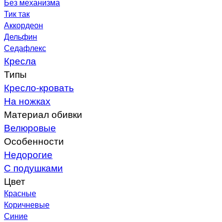
Без механизма
Тик так
Аккордеон
Дельфин
Седафлекс
Кресла
Типы
Кресло-кровать
На ножках
Материал обивки
Велюровые
Особенности
Недорогие
С подушками
Цвет
Красные
Коричневые
Синие