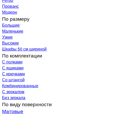
Ретро
Прованс
Модерн
По размеру
Большие
Маленькие
Узкие
Высокие
Шкафы 50 см шириной
По комплектации
С полками
С ящиками
С крючками
Со штангой
Комбинированные
С зеркалом
Без зеркала
По виду поверхности
Матовые