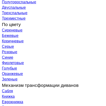
Полутороспальные
Двуспальные
Трехспальные
Трехместные
По цвету
Сиреневые
Бежевые
Коричневые
Серые
Розовые
Синие
Фиолетовые
Голубые
Оранжевые
Зеленые
Механизм трансформации диванов
Сабля
Книжка
Еврокнижка