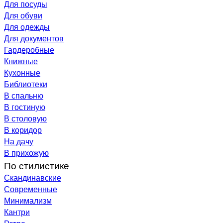
Для посуды
Для обуви
Для одежды
Для документов
Гардеробные
Книжные
Кухонные
Библиотеки
В спальню
В гостиную
В столовую
В коридор
На дачу
В прихожую
По стилистике
Скандинавские
Современные
Минимализм
Кантри