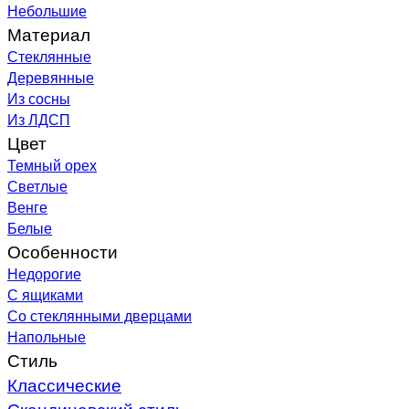
Небольшие
Материал
Стеклянные
Деревянные
Из сосны
Из ЛДСП
Цвет
Темный орех
Светлые
Венге
Белые
Особенности
Недорогие
С ящиками
Со стеклянными дверцами
Напольные
Стиль
Классические
Скандинавский стиль