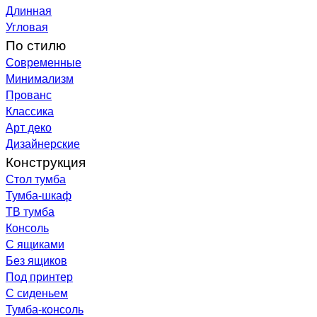
Длинная
Угловая
По стилю
Современные
Минимализм
Прованс
Классика
Арт деко
Дизайнерские
Конструкция
Стол тумба
Тумба-шкаф
ТВ тумба
Консоль
С ящиками
Без ящиков
Под принтер
С сиденьем
Тумба-консоль