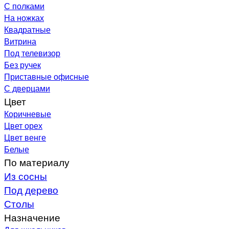
С полками
На ножках
Квадратные
Витрина
Под телевизор
Без ручек
Приставные офисные
С дверцами
Цвет
Коричневые
Цвет орех
Цвет венге
Белые
По материалу
Из сосны
Под дерево
Столы
Назначение