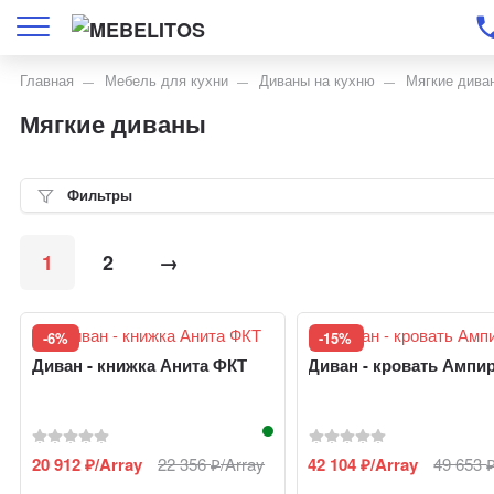
Главная
Мебель для кухни
Диваны на кухню
Мягкие дива
Мягкие диваны
Фильтры
1
2
→
-6%
-15%
Диван - книжка Анита ФКТ
Диван - кровать Ампи
20 912
/Array
22 356
/Array
42 104
/Array
49 653
₽
₽
₽