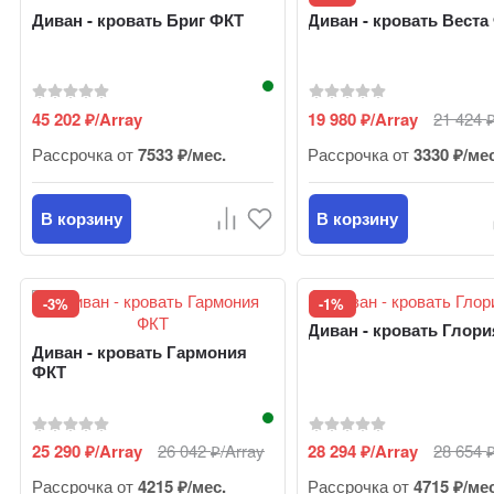
Диван - кровать Бриг ФКТ
Диван - кровать Веста
45 202
/Array
19 980
/Array
21 424
₽
₽
Рассрочка от
7533 ₽/мес.
Рассрочка от
3330 ₽/ме
В корзину
В корзину
-3%
-1%
Диван - кровать Глор
Диван - кровать Гармония
ФКТ
25 290
/Array
26 042
/Array
28 294
/Array
28 654
₽
₽
₽
Рассрочка от
4215 ₽/мес.
Рассрочка от
4715 ₽/ме