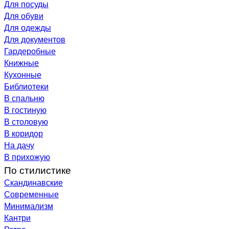
Для посуды
Для обуви
Для одежды
Для документов
Гардеробные
Книжные
Кухонные
Библиотеки
В спальню
В гостиную
В столовую
В коридор
На дачу
В прихожую
По стилистике
Скандинавские
Современные
Минимализм
Кантри