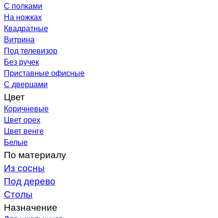
С полками
На ножках
Квадратные
Витрина
Под телевизор
Без ручек
Приставные офисные
С дверцами
Цвет
Коричневые
Цвет орех
Цвет венге
Белые
По материалу
Из сосны
Под дерево
Столы
Назначение