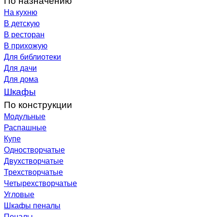
На кухню
В детскую
В ресторан
В прихожую
Для библиотеки
Для дачи
Для дома
Шкафы
По конструкции
Модульные
Распашные
Купе
Одностворчатые
Двухстворчатые
Трехстворчатые
Четырехстворчатые
Угловые
Шкафы пеналы
Пеналы