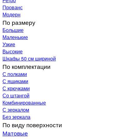
Ретро
Прованс
Модерн
По размеру
Большие
Маленькие
Узкие
Высокие
Шкафы 50 см шириной
По комплектации
С полками
С ящиками
С крючками
Со штангой
Комбинированные
С зеркалом
Без зеркала
По виду поверхности
Матовые