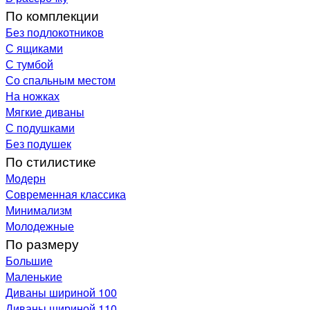
По комплекции
Без подлокотников
С ящиками
С тумбой
Со спальным местом
На ножках
Мягкие диваны
С подушками
Без подушек
По стилистике
Модерн
Современная классика
Минимализм
Молодежные
По размеру
Большие
Маленькие
Диваны шириной 100
Диваны шириной 110