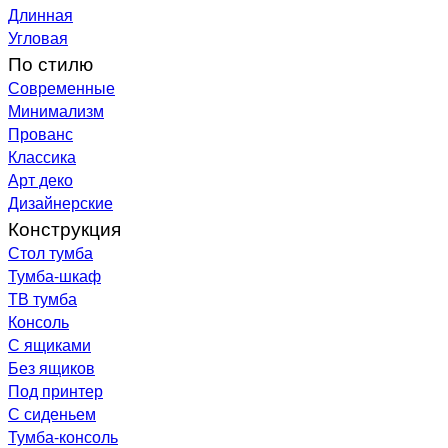
Длинная
Угловая
По стилю
Современные
Минимализм
Прованс
Классика
Арт деко
Дизайнерские
Конструкция
Стол тумба
Тумба-шкаф
ТВ тумба
Консоль
С ящиками
Без ящиков
Под принтер
С сиденьем
Тумба-консоль