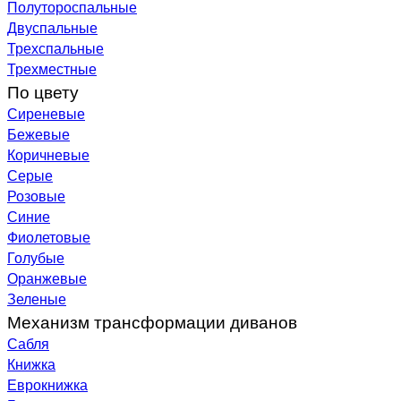
Полутороспальные
Двуспальные
Трехспальные
Трехместные
По цвету
Сиреневые
Бежевые
Коричневые
Серые
Розовые
Синие
Фиолетовые
Голубые
Оранжевые
Зеленые
Механизм трансформации диванов
Сабля
Книжка
Еврокнижка