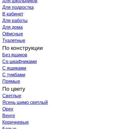
Для школьников
Для подростка
В кабинет
Для работы
Для дома
Офисные
Туалетные
По конструкции
Без ящиков
Со шкафчиками
С ящиками
С тумбами
Прямые
По цвету
Светлые
Ясень шимо светлый
Орех
Венге
Коричневые
Белые