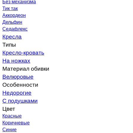
Без механизма
Тик так
Аккордеон
Дельфин
Седафлекс
Кресла
Типы
Кресло-кровать
На ножках
Материал обивки
Велюровые
Особенности
Недорогие
С подушками
Цвет
Красные
Коричневые
Синие