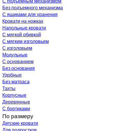
С подъемным механизмом
Без подъемного механизма
С ящиками для хранения
Кровати на ножках
Напольные кровати
С мягкой обивкой
С мягким изголовьем
С изголовьем
Модульные
С основанием
Без основания
Удобные
Без матраса
Тахты
Корпусные
Деревянные
С бортиками
По размеру
Детские кровати
Для подростков