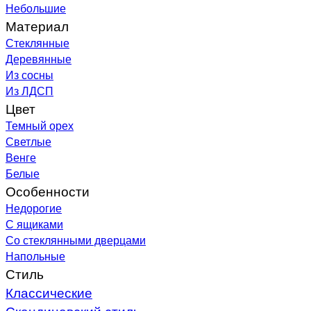
Небольшие
Материал
Стеклянные
Деревянные
Из сосны
Из ЛДСП
Цвет
Темный орех
Светлые
Венге
Белые
Особенности
Недорогие
С ящиками
Со стеклянными дверцами
Напольные
Стиль
Классические
Скандинавский стиль