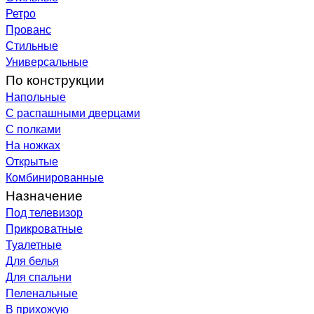
Ретро
Прованс
Стильные
Универсальные
По конструкции
Напольные
С распашными дверцами
С полками
На ножках
Открытые
Комбинированные
Назначение
Под телевизор
Прикроватные
Туалетные
Для белья
Для спальни
Пеленальные
В прихожую