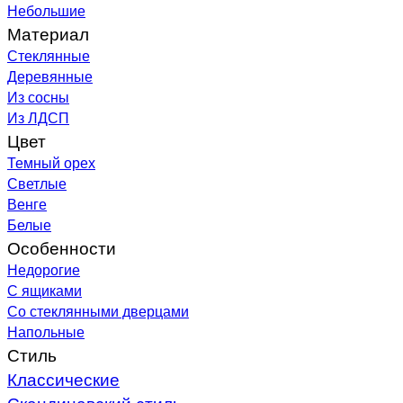
Небольшие
Материал
Стеклянные
Деревянные
Из сосны
Из ЛДСП
Цвет
Темный орех
Светлые
Венге
Белые
Особенности
Недорогие
С ящиками
Со стеклянными дверцами
Напольные
Стиль
Классические
Скандинавский стиль