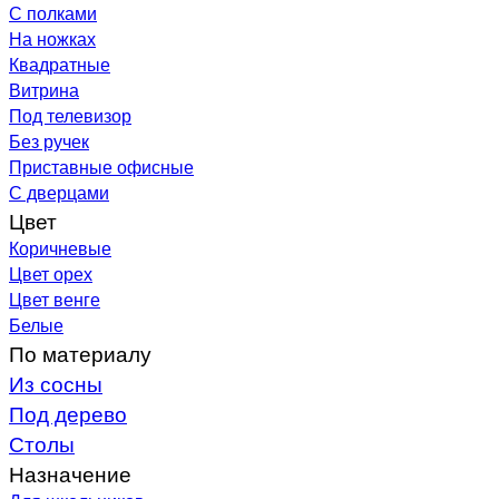
С полками
На ножках
Квадратные
Витрина
Под телевизор
Без ручек
Приставные офисные
С дверцами
Цвет
Коричневые
Цвет орех
Цвет венге
Белые
По материалу
Из сосны
Под дерево
Столы
Назначение