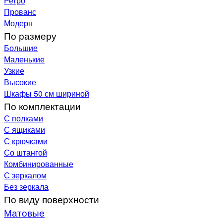
Ретро
Прованс
Модерн
По размеру
Большие
Маленькие
Узкие
Высокие
Шкафы 50 см шириной
По комплектации
С полками
С ящиками
С крючками
Со штангой
Комбинированные
С зеркалом
Без зеркала
По виду поверхности
Матовые