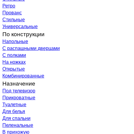
Ретро
Прованс
Стильные
Универсальные
По конструкции
Напольные
С распашными дверцами
С полками
На ножках
Открытые
Комбинированные
Назначение
Под телевизор
Прикроватные
Туалетные
Для белья
Для спальни
Пеленальные
В прихожую