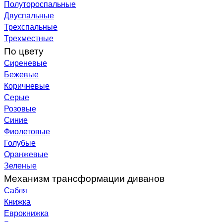
Полутороспальные
Двуспальные
Трехспальные
Трехместные
По цвету
Сиреневые
Бежевые
Коричневые
Серые
Розовые
Синие
Фиолетовые
Голубые
Оранжевые
Зеленые
Механизм трансформации диванов
Сабля
Книжка
Еврокнижка