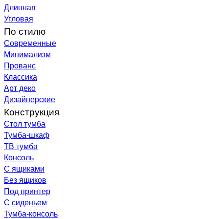
Длинная
Угловая
По стилю
Современные
Минимализм
Прованс
Классика
Арт деко
Дизайнерские
Конструкция
Стол тумба
Тумба-шкаф
ТВ тумба
Консоль
С ящиками
Без ящиков
Под принтер
С сиденьем
Тумба-консоль