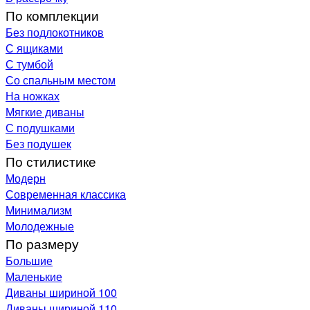
По комплекции
Без подлокотников
С ящиками
С тумбой
Со спальным местом
На ножках
Мягкие диваны
С подушками
Без подушек
По стилистике
Модерн
Современная классика
Минимализм
Молодежные
По размеру
Большие
Маленькие
Диваны шириной 100
Диваны шириной 110