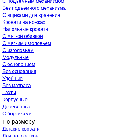
С подъемным механизмом
Без подъемного механизма
С ящиками для хранения
Кровати на ножках
Напольные кровати
С мягкой обивкой
С мягким изголовьем
С изголовьем
Модульные
С основанием
Без основания
Удобные
Без матраса
Тахты
Корпусные
Деревянные
С бортиками
По размеру
Детские кровати
Для подростков