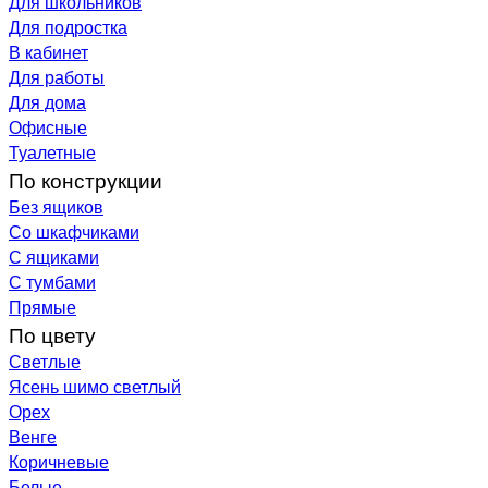
Для школьников
Для подростка
В кабинет
Для работы
Для дома
Офисные
Туалетные
По конструкции
Без ящиков
Со шкафчиками
С ящиками
С тумбами
Прямые
По цвету
Светлые
Ясень шимо светлый
Орех
Венге
Коричневые
Белые