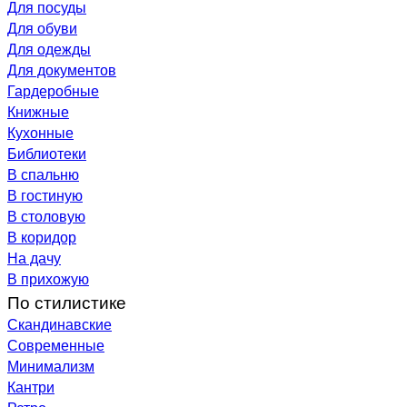
Для посуды
Для обуви
Для одежды
Для документов
Гардеробные
Книжные
Кухонные
Библиотеки
В спальню
В гостиную
В столовую
В коридор
На дачу
В прихожую
По стилистике
Скандинавские
Современные
Минимализм
Кантри