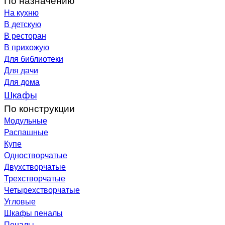
На кухню
В детскую
В ресторан
В прихожую
Для библиотеки
Для дачи
Для дома
Шкафы
По конструкции
Модульные
Распашные
Купе
Одностворчатые
Двухстворчатые
Трехстворчатые
Четырехстворчатые
Угловые
Шкафы пеналы
Пеналы