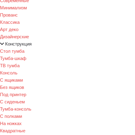
Современные
Минимализм
Прованс
Классика
Арт деко
Дизайнерские
Конструкция
Стол тумба
Тумба-шкаф
ТВ тумба
Консоль
С ящиками
Без ящиков
Под принтер
С сиденьем
Тумба-консоль
С полками
На ножках
Квадратные