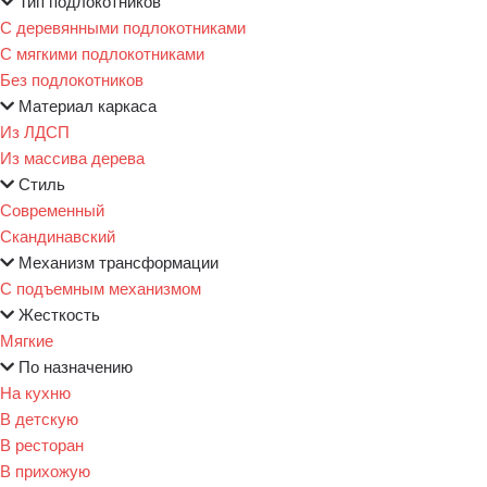
Тип подлокотников
С деревянными подлокотниками
С мягкими подлокотниками
Без подлокотников
Материал каркаса
Из ЛДСП
Из массива дерева
Стиль
Современный
Скандинавский
Механизм трансформации
С подъемным механизмом
Жесткость
Мягкие
По назначению
На кухню
В детскую
В ресторан
В прихожую