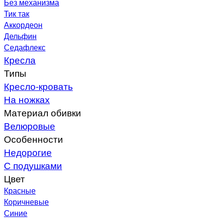
Без механизма
Тик так
Аккордеон
Дельфин
Седафлекс
Кресла
Типы
Кресло-кровать
На ножках
Материал обивки
Велюровые
Особенности
Недорогие
С подушками
Цвет
Красные
Коричневые
Синие