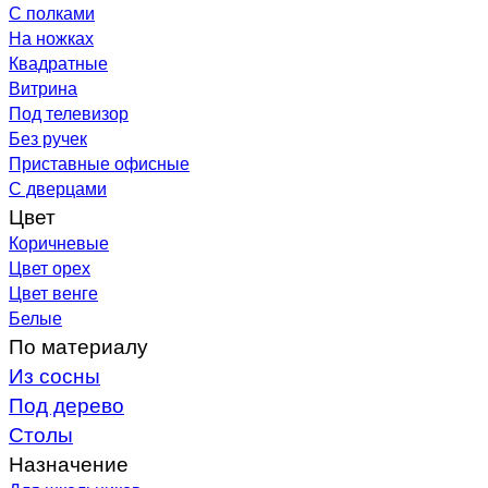
С полками
На ножках
Квадратные
Витрина
Под телевизор
Без ручек
Приставные офисные
С дверцами
Цвет
Коричневые
Цвет орех
Цвет венге
Белые
По материалу
Из сосны
Под дерево
Столы
Назначение