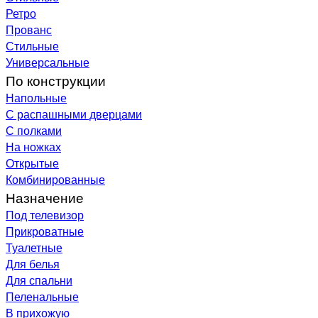
Ретро
Прованс
Стильные
Универсальные
По конструкции
Напольные
С распашными дверцами
С полками
На ножках
Открытые
Комбинированные
Назначение
Под телевизор
Прикроватные
Туалетные
Для белья
Для спальни
Пеленальные
В прихожую