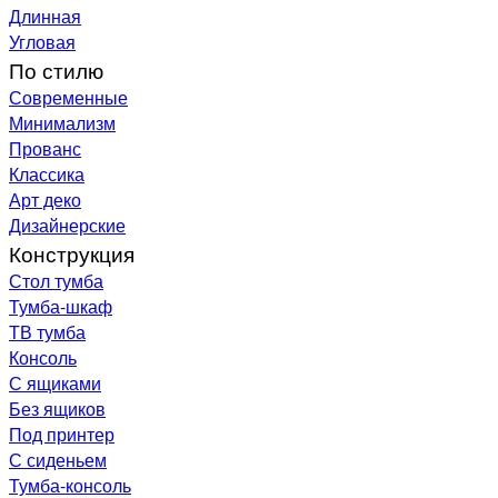
Длинная
Угловая
По стилю
Современные
Минимализм
Прованс
Классика
Арт деко
Дизайнерские
Конструкция
Стол тумба
Тумба-шкаф
ТВ тумба
Консоль
С ящиками
Без ящиков
Под принтер
С сиденьем
Тумба-консоль