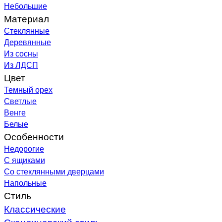
Небольшие
Материал
Стеклянные
Деревянные
Из сосны
Из ЛДСП
Цвет
Темный орех
Светлые
Венге
Белые
Особенности
Недорогие
С ящиками
Со стеклянными дверцами
Напольные
Стиль
Классические
Скандинавский стиль