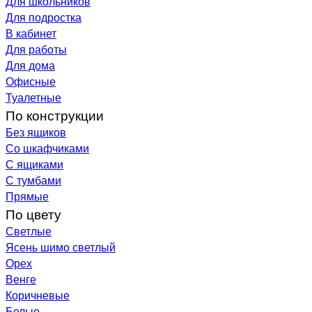
Для школьников
Для подростка
В кабинет
Для работы
Для дома
Офисные
Туалетные
По конструкции
Без ящиков
Со шкафчиками
С ящиками
С тумбами
Прямые
По цвету
Светлые
Ясень шимо светлый
Орех
Венге
Коричневые
Белые