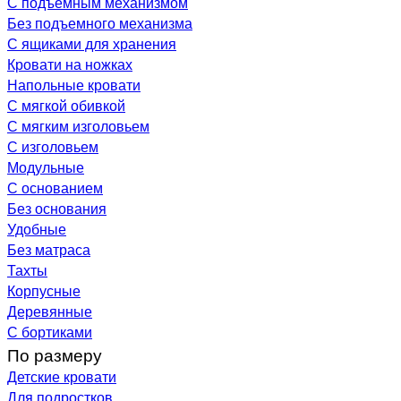
С подъемным механизмом
Без подъемного механизма
С ящиками для хранения
Кровати на ножках
Напольные кровати
С мягкой обивкой
С мягким изголовьем
С изголовьем
Модульные
С основанием
Без основания
Удобные
Без матраса
Тахты
Корпусные
Деревянные
С бортиками
По размеру
Детские кровати
Для подростков