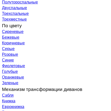
Полутороспальные
Двуспальные
Трехспальные
Трехместные
По цвету
Сиреневые
Бежевые
Коричневые
Серые
Розовые
Синие
Фиолетовые
Голубые
Оранжевые
Зеленые
Механизм трансформации диванов
Сабля
Книжка
Еврокнижка