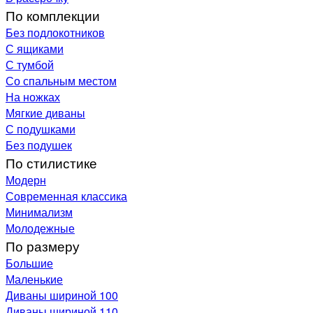
По комплекции
Без подлокотников
С ящиками
С тумбой
Со спальным местом
На ножках
Мягкие диваны
С подушками
Без подушек
По стилистике
Модерн
Современная классика
Минимализм
Молодежные
По размеру
Большие
Маленькие
Диваны шириной 100
Диваны шириной 110