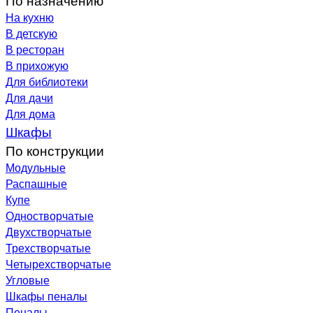
На кухню
В детскую
В ресторан
В прихожую
Для библиотеки
Для дачи
Для дома
Шкафы
По конструкции
Модульные
Распашные
Купе
Одностворчатые
Двухстворчатые
Трехстворчатые
Четырехстворчатые
Угловые
Шкафы пеналы
Пеналы