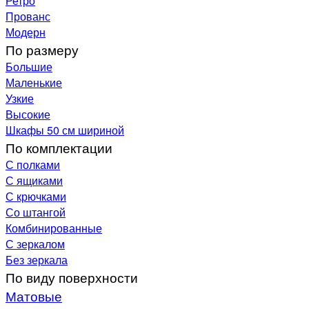
Ретро
Прованс
Модерн
По размеру
Большие
Маленькие
Узкие
Высокие
Шкафы 50 см шириной
По комплектации
С полками
С ящиками
С крючками
Со штангой
Комбинированные
С зеркалом
Без зеркала
По виду поверхности
Матовые