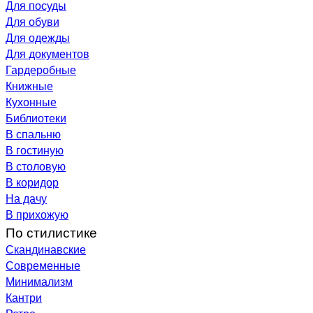
Для посуды
Для обуви
Для одежды
Для документов
Гардеробные
Книжные
Кухонные
Библиотеки
В спальню
В гостиную
В столовую
В коридор
На дачу
В прихожую
По стилистике
Скандинавские
Современные
Минимализм
Кантри