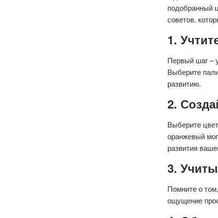
подобранный ц
советов, кото
1. Учтит
Первый шаг – у
Выберите пали
развитию.
2. Созд
Выберите цвет
оранжевый мог
развития ваше
3. Учит
Помните о том
ощущение прос