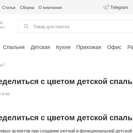
Статьи
Сборка
О компании
Telegram
йс.
его
Спальня
Детская
Кухня
Прихожая
Офис
Р
ни?
еделиться с цветом детской спал
 15:49
еделиться с цветом детской спальн
евых аспектов при создании уютной и функциональной детской