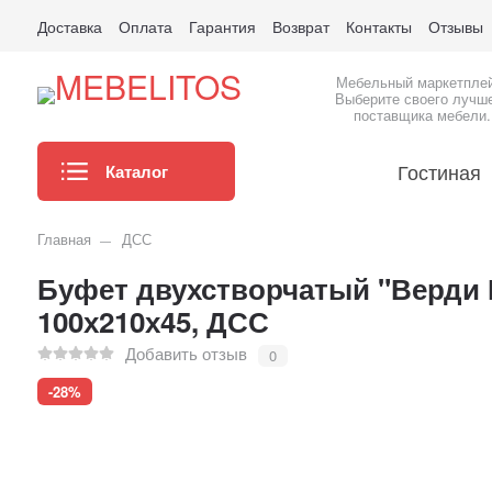
Доставка
Оплата
Гарантия
Возврат
Контакты
Отзывы
Мебельный маркетпле
Выберите своего лучш
поставщика мебели.
Гостиная
Каталог
Главная
ДСС
Буфет двухстворчатый "Верди 
100х210х45, ДСС
Добавить отзыв
0
-28%