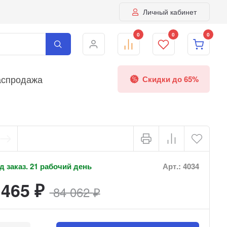
Личный кабинет
0
0
0
аспродажа
Скидки до 65%
 заказ. 21 рабочий день
Арт.: 4034
 465
84 062
₽
₽