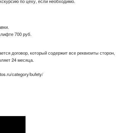
кскурсию по цеху, если необходимо.
авки.
 лифте 700 руб.
тся договор, который содержит все реквизиты сторон,
вляет 24 месяца.
s.ru/category/bufety/