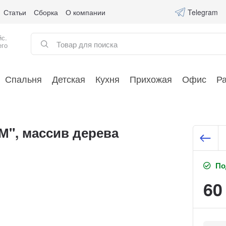
Статьи
Сборка
О компании
Telegram
йс.
его
Спальня
Детская
Кухня
Прихожая
Офис
Р
М", массив дерева
Под
60