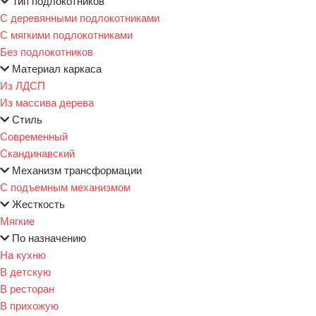
Тип подлокотников
С деревянными подлокотниками
С мягкими подлокотниками
Без подлокотников
Материал каркаса
Из ЛДСП
Из массива дерева
Стиль
Современный
Скандинавский
Механизм трансформации
С подъемным механизмом
Жесткость
Мягкие
По назначению
На кухню
В детскую
В ресторан
В прихожую