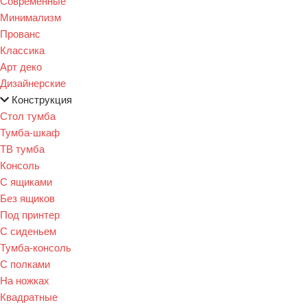
Современные
Минимализм
Прованс
Классика
Арт деко
Дизайнерские
Конструкция
Стол тумба
Тумба-шкаф
ТВ тумба
Консоль
С ящиками
Без ящиков
Под принтер
С сиденьем
Тумба-консоль
С полками
На ножках
Квадратные