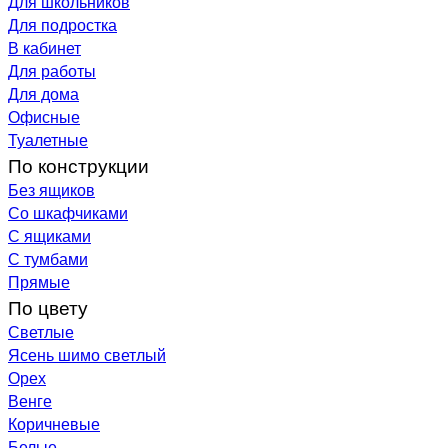
Для школьников
Для подростка
В кабинет
Для работы
Для дома
Офисные
Туалетные
По конструкции
Без ящиков
Со шкафчиками
С ящиками
С тумбами
Прямые
По цвету
Светлые
Ясень шимо светлый
Орех
Венге
Коричневые
Белые