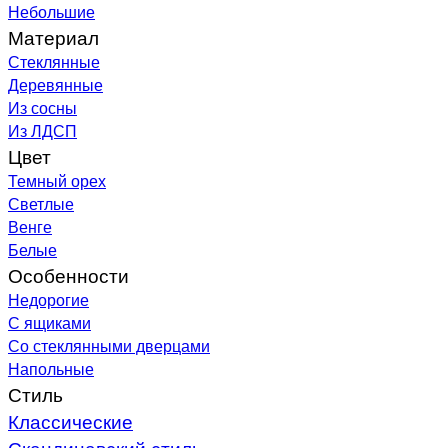
Небольшие
Материал
Стеклянные
Деревянные
Из сосны
Из ЛДСП
Цвет
Темный орех
Светлые
Венге
Белые
Особенности
Недорогие
С ящиками
Со стеклянными дверцами
Напольные
Стиль
Классические
Скандинавский стиль