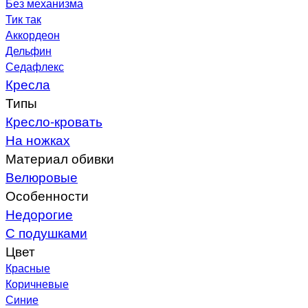
Без механизма
Тик так
Аккордеон
Дельфин
Седафлекс
Кресла
Типы
Кресло-кровать
На ножках
Материал обивки
Велюровые
Особенности
Недорогие
С подушками
Цвет
Красные
Коричневые
Синие