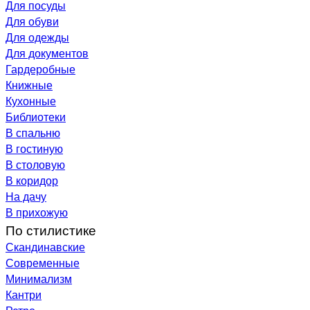
Для посуды
Для обуви
Для одежды
Для документов
Гардеробные
Книжные
Кухонные
Библиотеки
В спальню
В гостиную
В столовую
В коридор
На дачу
В прихожую
По стилистике
Скандинавские
Современные
Минимализм
Кантри