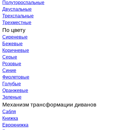
Полутороспальные
Двуспальные
Трехспальные
Трехместные
По цвету
Сиреневые
Бежевые
Коричневые
Серые
Розовые
Синие
Фиолетовые
Голубые
Оранжевые
Зеленые
Механизм трансформации диванов
Сабля
Книжка
Еврокнижка