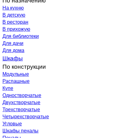
На кухню
В детскую
В ресторан
В прихожую
Для библиотеки
Для дачи
Для дома
Шкафы
По конструкции
Модульные
Распашные
Купе
Одностворчатые
Двухстворчатые
Трехстворчатые
Четырехстворчатые
Угловые
Шкафы пеналы
Пеналы