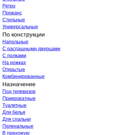
Ретро
Прованс
Стильные
Универсальные
По конструкции
Напольные
С распашными дверцами
С полками
На ножках
Открытые
Комбинированные
Назначение
Под телевизор
Прикроватные
Туалетные
Для белья
Для спальни
Пеленальные
В прихожую