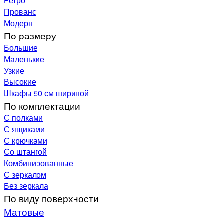
Ретро
Прованс
Модерн
По размеру
Большие
Маленькие
Узкие
Высокие
Шкафы 50 см шириной
По комплектации
С полками
С ящиками
С крючками
Со штангой
Комбинированные
С зеркалом
Без зеркала
По виду поверхности
Матовые