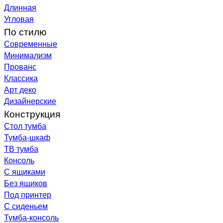
Длинная
Угловая
По стилю
Современные
Минимализм
Прованс
Классика
Арт деко
Дизайнерские
Конструкция
Стол тумба
Тумба-шкаф
ТВ тумба
Консоль
С ящиками
Без ящиков
Под принтер
С сиденьем
Тумба-консоль