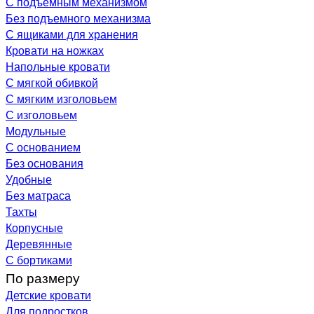
С подъемным механизмом
Без подъемного механизма
С ящиками для хранения
Кровати на ножках
Напольные кровати
С мягкой обивкой
С мягким изголовьем
С изголовьем
Модульные
С основанием
Без основания
Удобные
Без матраса
Тахты
Корпусные
Деревянные
С бортиками
По размеру
Детские кровати
Для подростков