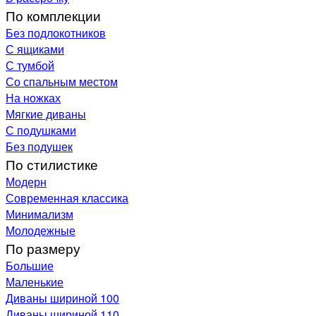
По комплекции
Без подлокотников
С ящиками
С тумбой
Со спальным местом
На ножках
Мягкие диваны
С подушками
Без подушек
По стилистике
Модерн
Современная классика
Минимализм
Молодежные
По размеру
Большие
Маленькие
Диваны шириной 100
Диваны шириной 110