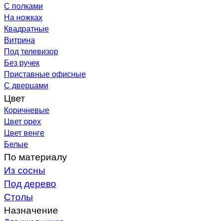
С полками
На ножках
Квадратные
Витрина
Под телевизор
Без ручек
Приставные офисные
С дверцами
Цвет
Коричневые
Цвет орех
Цвет венге
Белые
По материалу
Из сосны
Под дерево
Столы
Назначение