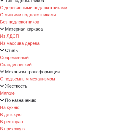
Тип подлокотников
С деревянными подлокотниками
С мягкими подлокотниками
Без подлокотников
Материал каркаса
Из ЛДСП
Из массива дерева
Стиль
Современный
Скандинавский
Механизм трансформации
С подъемным механизмом
Жесткость
Мягкие
По назначению
На кухню
В детскую
В ресторан
В прихожую