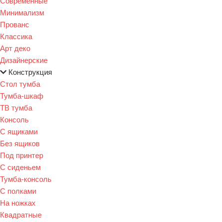
Современные
Минимализм
Прованс
Классика
Арт деко
Дизайнерские
Конструкция
Стол тумба
Тумба-шкаф
ТВ тумба
Консоль
С ящиками
Без ящиков
Под принтер
С сиденьем
Тумба-консоль
С полками
На ножках
Квадратные