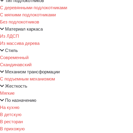
Тип подлокотников
С деревянными подлокотниками
С мягкими подлокотниками
Без подлокотников
Материал каркаса
Из ЛДСП
Из массива дерева
Стиль
Современный
Скандинавский
Механизм трансформации
С подъемным механизмом
Жесткость
Мягкие
По назначению
На кухню
В детскую
В ресторан
В прихожую