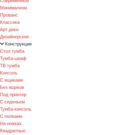
Современные
Минимализм
Прованс
Классика
Арт деко
Дизайнерские
Конструкция
Стол тумба
Тумба-шкаф
ТВ тумба
Консоль
С ящиками
Без ящиков
Под принтер
С сиденьем
Тумба-консоль
С полками
На ножках
Квадратные