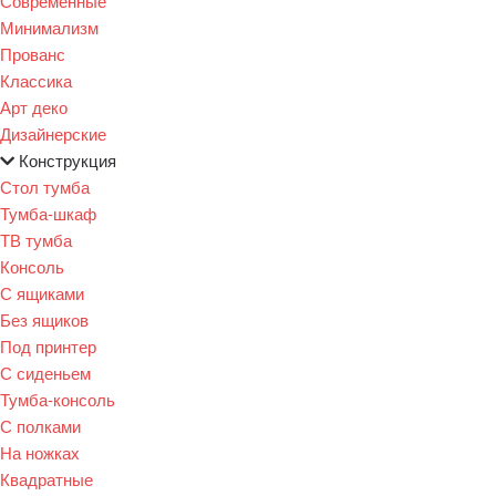
Современные
Минимализм
Прованс
Классика
Арт деко
Дизайнерские
Конструкция
Стол тумба
Тумба-шкаф
ТВ тумба
Консоль
С ящиками
Без ящиков
Под принтер
С сиденьем
Тумба-консоль
С полками
На ножках
Квадратные