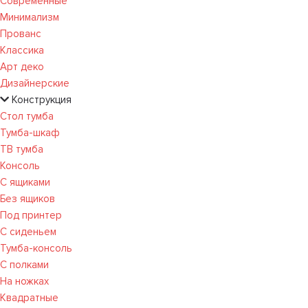
Современные
Минимализм
Прованс
Классика
Арт деко
Дизайнерские
Конструкция
Стол тумба
Тумба-шкаф
ТВ тумба
Консоль
С ящиками
Без ящиков
Под принтер
С сиденьем
Тумба-консоль
С полками
На ножках
Квадратные