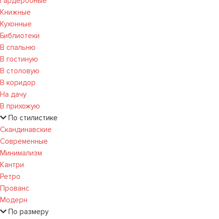
Гардеробные
Книжные
Кухонные
Библиотеки
В спальню
В гостиную
В столовую
В коридор
На дачу
В прихожую
По стилистике
Скандинавские
Современные
Минимализм
Кантри
Ретро
Прованс
Модерн
По размеру