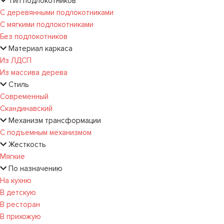
Тип подлокотников
С деревянными подлокотниками
С мягкими подлокотниками
Без подлокотников
Материал каркаса
Из ЛДСП
Из массива дерева
Стиль
Современный
Скандинавский
Механизм трансформации
С подъемным механизмом
Жесткость
Мягкие
По назначению
На кухню
В детскую
В ресторан
В прихожую