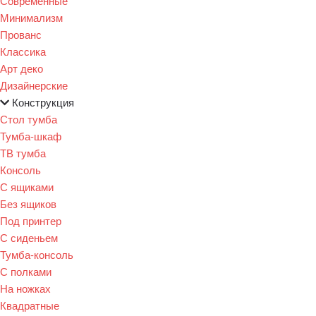
Современные
Минимализм
Прованс
Классика
Арт деко
Дизайнерские
Конструкция
Стол тумба
Тумба-шкаф
ТВ тумба
Консоль
С ящиками
Без ящиков
Под принтер
С сиденьем
Тумба-консоль
С полками
На ножках
Квадратные