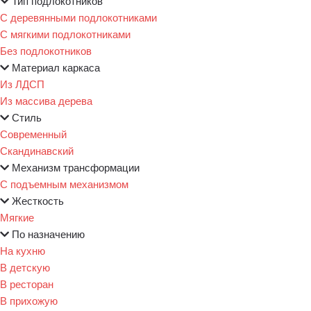
Тип подлокотников
С деревянными подлокотниками
С мягкими подлокотниками
Без подлокотников
Материал каркаса
Из ЛДСП
Из массива дерева
Стиль
Современный
Скандинавский
Механизм трансформации
С подъемным механизмом
Жесткость
Мягкие
По назначению
На кухню
В детскую
В ресторан
В прихожую