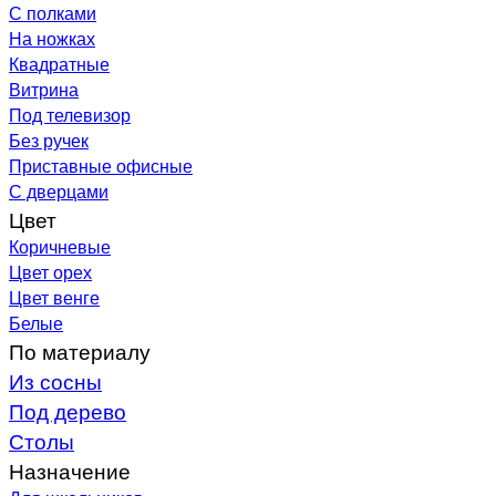
С полками
На ножках
Квадратные
Витрина
Под телевизор
Без ручек
Приставные офисные
С дверцами
Цвет
Коричневые
Цвет орех
Цвет венге
Белые
По материалу
Из сосны
Под дерево
Столы
Назначение