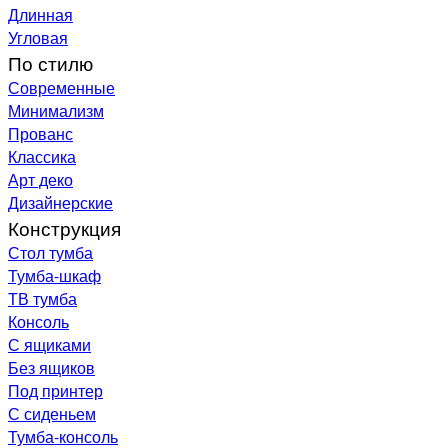
Длинная
Угловая
По стилю
Современные
Минимализм
Прованс
Классика
Арт деко
Дизайнерские
Конструкция
Стол тумба
Тумба-шкаф
ТВ тумба
Консоль
С ящиками
Без ящиков
Под принтер
С сиденьем
Тумба-консоль