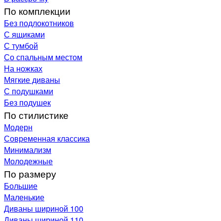
По комплекции
Без подлокотников
С ящиками
С тумбой
Со спальным местом
На ножках
Мягкие диваны
С подушками
Без подушек
По стилистике
Модерн
Современная классика
Минимализм
Молодежные
По размеру
Большие
Маленькие
Диваны шириной 100
Диваны шириной 110