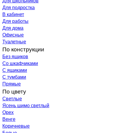
Для школьников
Для подростка
В кабинет
Для работы
Для дома
Офисные
Туалетные
По конструкции
Без ящиков
Со шкафчиками
С ящиками
С тумбами
Прямые
По цвету
Светлые
Ясень шимо светлый
Орех
Венге
Коричневые
Белые