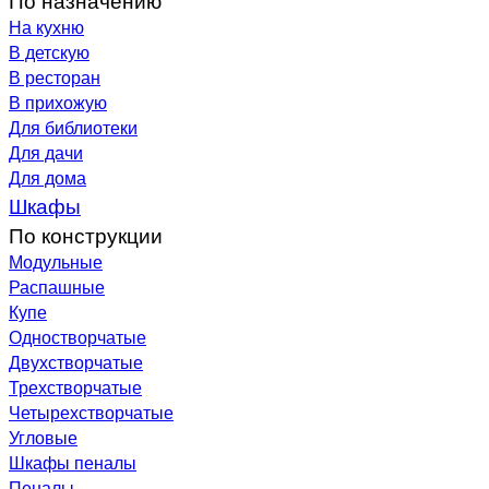
На кухню
В детскую
В ресторан
В прихожую
Для библиотеки
Для дачи
Для дома
Шкафы
По конструкции
Модульные
Распашные
Купе
Одностворчатые
Двухстворчатые
Трехстворчатые
Четырехстворчатые
Угловые
Шкафы пеналы
Пеналы