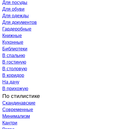
Для посуды
Для обуви
Для одежды
Для документов
Гардеробные
Книжные
Кухонные
Библиотеки
В спальню
В гостиную
В столовую
В коридор
На дачу
В прихожую
По стилистике
Скандинавские
Современные
Минимализм
Кантри