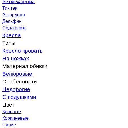
Без механизма
Тик так
Аккордеон
Дельфин
Седафлекс
Кресла
Типы
Кресло-кровать
На ножках
Материал обивки
Велюровые
Особенности
Недорогие
С подушками
Цвет
Красные
Коричневые
Синие