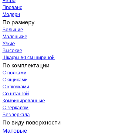
Ретро
Прованс
Модерн
По размеру
Большие
Маленькие
Узкие
Высокие
Шкафы 50 см шириной
По комплектации
С полками
С ящиками
С крючками
Со штангой
Комбинированные
С зеркалом
Без зеркала
По виду поверхности
Матовые