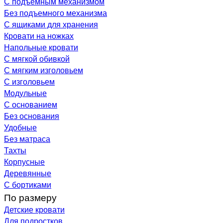
С подъемным механизмом
Без подъемного механизма
С ящиками для хранения
Кровати на ножках
Напольные кровати
С мягкой обивкой
С мягким изголовьем
С изголовьем
Модульные
С основанием
Без основания
Удобные
Без матраса
Тахты
Корпусные
Деревянные
С бортиками
По размеру
Детские кровати
Для подростков