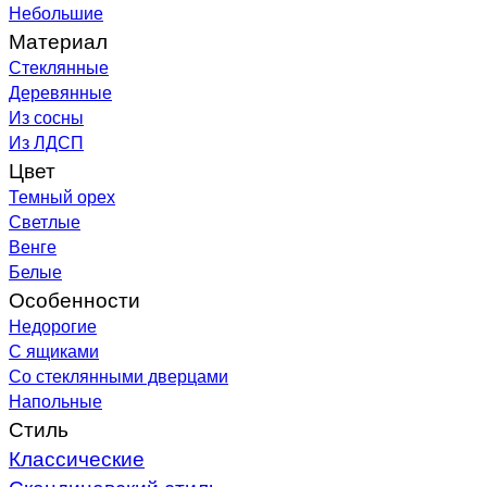
Небольшие
Материал
Стеклянные
Деревянные
Из сосны
Из ЛДСП
Цвет
Темный орех
Светлые
Венге
Белые
Особенности
Недорогие
С ящиками
Со стеклянными дверцами
Напольные
Стиль
Классические
Скандинавский стиль