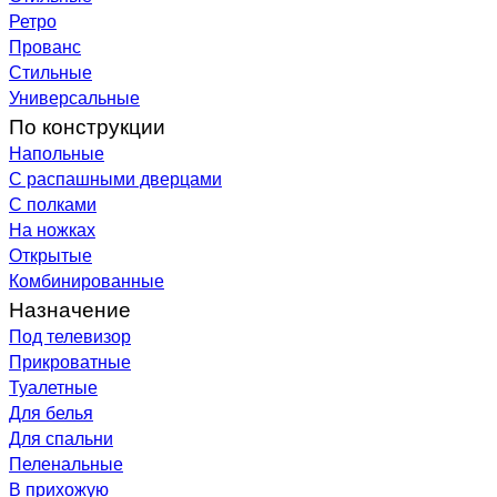
Ретро
Прованс
Стильные
Универсальные
По конструкции
Напольные
С распашными дверцами
С полками
На ножках
Открытые
Комбинированные
Назначение
Под телевизор
Прикроватные
Туалетные
Для белья
Для спальни
Пеленальные
В прихожую