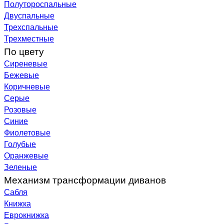
Полутороспальные
Двуспальные
Трехспальные
Трехместные
По цвету
Сиреневые
Бежевые
Коричневые
Серые
Розовые
Синие
Фиолетовые
Голубые
Оранжевые
Зеленые
Механизм трансформации диванов
Сабля
Книжка
Еврокнижка