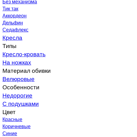
Без механизма
Тик так
Аккордеон
Дельфин
Седафлекс
Кресла
Типы
Кресло-кровать
На ножках
Материал обивки
Велюровые
Особенности
Недорогие
С подушками
Цвет
Красные
Коричневые
Синие