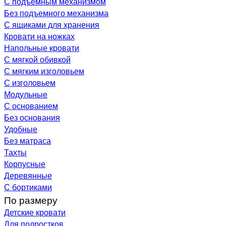
С подъемным механизмом
Без подъемного механизма
С ящиками для хранения
Кровати на ножках
Напольные кровати
С мягкой обивкой
С мягким изголовьем
С изголовьем
Модульные
С основанием
Без основания
Удобные
Без матраса
Тахты
Корпусные
Деревянные
С бортиками
По размеру
Детские кровати
Для подростков