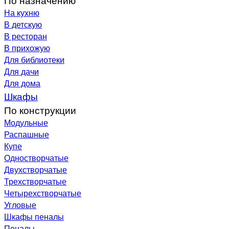
На кухню
В детскую
В ресторан
В прихожую
Для библиотеки
Для дачи
Для дома
Шкафы
По конструкции
Модульные
Распашные
Купе
Одностворчатые
Двухстворчатые
Трехстворчатые
Четырехстворчатые
Угловые
Шкафы пеналы
Пеналы