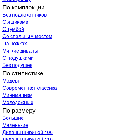
По комплекции
Без подлокотников
С ящиками
С тумбой
Со спальным местом
На ножках
Мягкие диваны
С подушками
Без подушек
По стилистике
Модерн
Современная классика
Минимализм
Молодежные
По размеру
Большие
Маленькие
Диваны шириной 100
Диваны шириной 110