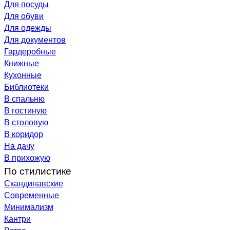
Для посуды
Для обуви
Для одежды
Для документов
Гардеробные
Книжные
Кухонные
Библиотеки
В спальню
В гостиную
В столовую
В коридор
На дачу
В прихожую
По стилистике
Скандинавские
Современные
Минимализм
Кантри