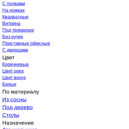
С полками
На ножках
Квадратные
Витрина
Под телевизор
Без ручек
Приставные офисные
С дверцами
Цвет
Коричневые
Цвет орех
Цвет венге
Белые
По материалу
Из сосны
Под дерево
Столы
Назначение