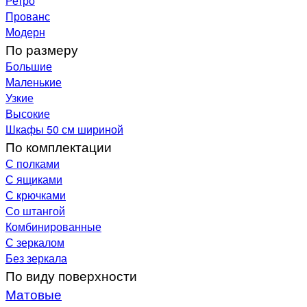
Ретро
Прованс
Модерн
По размеру
Большие
Маленькие
Узкие
Высокие
Шкафы 50 см шириной
По комплектации
С полками
С ящиками
С крючками
Со штангой
Комбинированные
С зеркалом
Без зеркала
По виду поверхности
Матовые