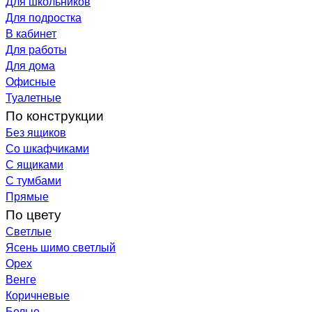
Для школьников
Для подростка
В кабинет
Для работы
Для дома
Офисные
Туалетные
По конструкции
Без ящиков
Со шкафчиками
С ящиками
С тумбами
Прямые
По цвету
Светлые
Ясень шимо светлый
Орех
Венге
Коричневые
Белые