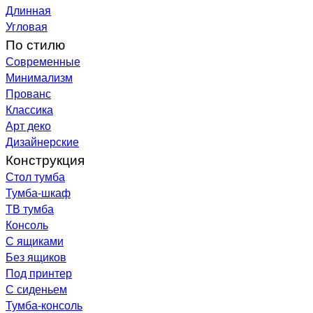
Длинная
Угловая
По стилю
Современные
Минимализм
Прованс
Классика
Арт деко
Дизайнерские
Конструкция
Стол тумба
Тумба-шкаф
ТВ тумба
Консоль
С ящиками
Без ящиков
Под принтер
С сиденьем
Тумба-консоль