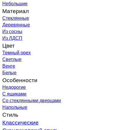
Небольшие
Материал
Стеклянные
Деревянные
Из сосны
Из ЛДСП
Цвет
Темный орех
Светлые
Венге
Белые
Особенности
Недорогие
С ящиками
Со стеклянными дверцами
Напольные
Стиль
Классические
Скандинавский стиль