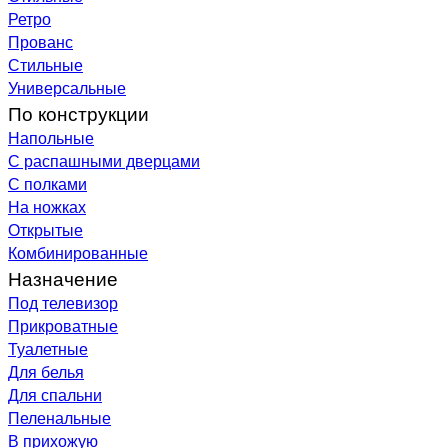
Ретро
Прованс
Стильные
Универсальные
По конструкции
Напольные
С распашными дверцами
С полками
На ножках
Открытые
Комбинированные
Назначение
Под телевизор
Прикроватные
Туалетные
Для белья
Для спальни
Пеленальные
В прихожую