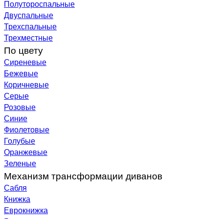
Полутороспальные
Двуспальные
Трехспальные
Трехместные
По цвету
Сиреневые
Бежевые
Коричневые
Серые
Розовые
Синие
Фиолетовые
Голубые
Оранжевые
Зеленые
Механизм трансформации диванов
Сабля
Книжка
Еврокнижка