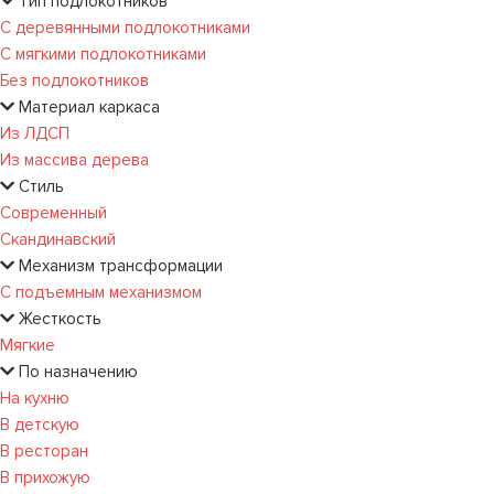
Тип подлокотников
С деревянными подлокотниками
С мягкими подлокотниками
Без подлокотников
Материал каркаса
Из ЛДСП
Из массива дерева
Стиль
Современный
Скандинавский
Механизм трансформации
С подъемным механизмом
Жесткость
Мягкие
По назначению
На кухню
В детскую
В ресторан
В прихожую