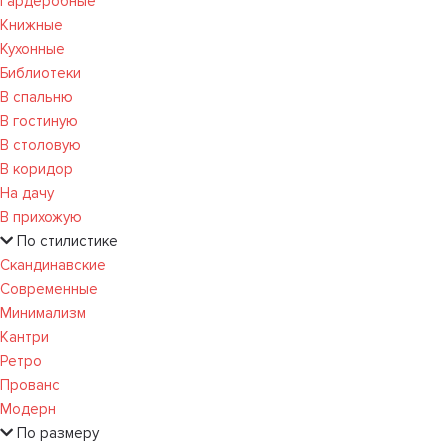
Гардеробные
Книжные
Кухонные
Библиотеки
В спальню
В гостиную
В столовую
В коридор
На дачу
В прихожую
По стилистике
Скандинавские
Современные
Минимализм
Кантри
Ретро
Прованс
Модерн
По размеру