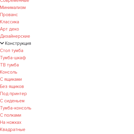
Современные
Минимализм
Прованс
Классика
Арт деко
Дизайнерские
Конструкция
Стол тумба
Тумба-шкаф
ТВ тумба
Консоль
С ящиками
Без ящиков
Под принтер
С сиденьем
Тумба-консоль
С полками
На ножках
Квадратные