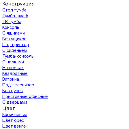
Конструкция
Стол тумба
Тумба-шкаф
ТВ тумба
Консоль
С ящиками
Без ящиков
Под принтер
С сиденьем
Тумба-консоль
С полками
На ножках
Квадратные
Витрина
Под телевизор
Без ручек
Приставные офисные
С дверцами
Цвет
Коричневые
Цвет орех
Цвет венге