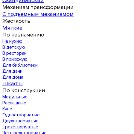
Скандинавский
Механизм трансформации
С подъемным механизмом
Жесткость
Мягкие
По назначению
На кухню
В детскую
В ресторан
В прихожую
Для библиотеки
Для дачи
Для дома
Шкафы
По конструкции
Модульные
Распашные
Купе
Одностворчатые
Двухстворчатые
Трехстворчатые
Четырехстворчатые