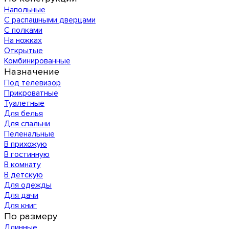
Напольные
С распашными дверцами
С полками
На ножках
Открытые
Комбинированные
Назначение
Под телевизор
Прикроватные
Туалетные
Для белья
Для спальни
Пеленальные
В прихожую
В гостинную
В комнату
В детскую
Для одежды
Для дачи
Для книг
По размеру
Длинные