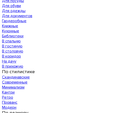
Для посуды
Для обуви
Для одежды
Для документов
Гардеробные
Книжные
Кухонные
Библиотеки
В спальню
В гостиную
В столовую
В коридор
На дачу
В прихожую
По стилистике
Скандинавские
Современные
Минимализм
Кантри
Ретро
Прованс
Модерн
По размеру