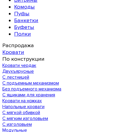
Витрины
Комоды
Пуфы
Банкетки
Буфеты
Полки
Распродажа
Кровати
По конструкции
Кровати чердак
Двухъярусные
С лестницей
С подъемным механизмом
Без подъемного механизма
С ящиками для хранения
Кровати на ножках
Напольные кровати
С мягкой обивкой
С мягким изголовьем
С изголовьем
Модульные