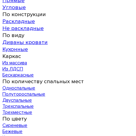
Прямые
Угловые
По конструкции
Раскладные
Не раскладные
По виду
Диваны кровати
Кухонные
Каркас
Из массива
Из ЛДСП
Бескаркасные
По количеству спальных мест
Односпальные
Полутороспальные
Двуспальные
Трехспальные
Трехместные
По цвету
Сиреневые
Бежевые