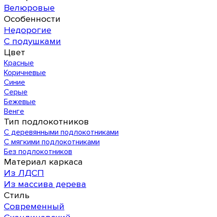
Велюровые
Особенности
Недорогие
С подушками
Цвет
Красные
Коричневые
Синие
Серые
Бежевые
Венге
Тип подлокотников
С деревянными подлокотниками
С мягкими подлокотниками
Без подлокотников
Материал каркаса
Из ЛДСП
Из массива дерева
Стиль
Современный