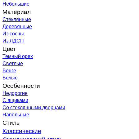
Небольшие
Материал
Стеклянные
Деревянные
Из сосны
Из ЛДСП
Цвет
Темный орех
Светлые
Венге
Белые
Особенности
Недорогие
С ящиками
Со стеклянными дверцами
Напольные
Стиль
Классические
Скандинавский стиль