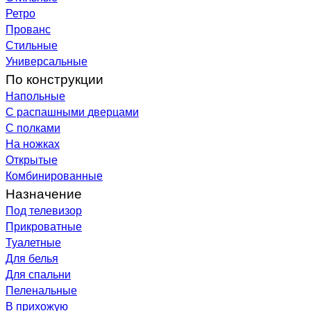
Ретро
Прованс
Стильные
Универсальные
По конструкции
Напольные
С распашными дверцами
С полками
На ножках
Открытые
Комбинированные
Назначение
Под телевизор
Прикроватные
Туалетные
Для белья
Для спальни
Пеленальные
В прихожую