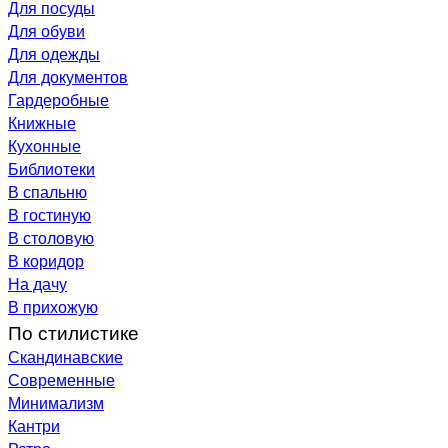
Для посуды
Для обуви
Для одежды
Для документов
Гардеробные
Книжные
Кухонные
Библиотеки
В спальню
В гостиную
В столовую
В коридор
На дачу
В прихожую
По стилистике
Скандинавские
Современные
Минимализм
Кантри