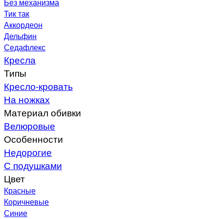
Без механизма
Тик так
Аккордеон
Дельфин
Седафлекс
Кресла
Типы
Кресло-кровать
На ножках
Материал обивки
Велюровые
Особенности
Недорогие
С подушками
Цвет
Красные
Коричневые
Синие