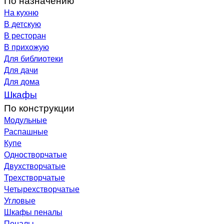
На кухню
В детскую
В ресторан
В прихожую
Для библиотеки
Для дачи
Для дома
Шкафы
По конструкции
Модульные
Распашные
Купе
Одностворчатые
Двухстворчатые
Трехстворчатые
Четырехстворчатые
Угловые
Шкафы пеналы
Пеналы