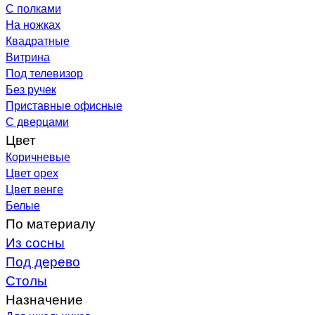
С полками
На ножках
Квадратные
Витрина
Под телевизор
Без ручек
Приставные офисные
С дверцами
Цвет
Коричневые
Цвет орех
Цвет венге
Белые
По материалу
Из сосны
Под дерево
Столы
Назначение