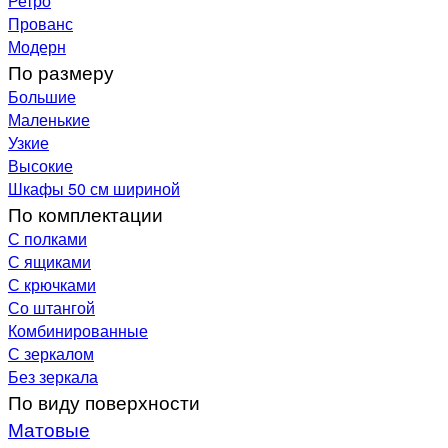
Ретро
Прованс
Модерн
По размеру
Большие
Маленькие
Узкие
Высокие
Шкафы 50 см шириной
По комплектации
С полками
С ящиками
С крючками
Со штангой
Комбинированные
С зеркалом
Без зеркала
По виду поверхности
Матовые