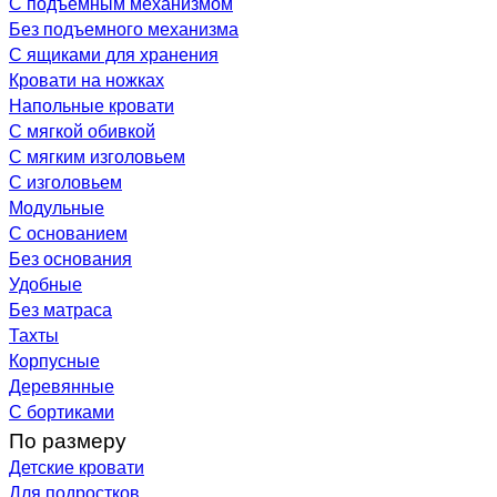
С подъемным механизмом
Без подъемного механизма
С ящиками для хранения
Кровати на ножках
Напольные кровати
С мягкой обивкой
С мягким изголовьем
С изголовьем
Модульные
С основанием
Без основания
Удобные
Без матраса
Тахты
Корпусные
Деревянные
С бортиками
По размеру
Детские кровати
Для подростков