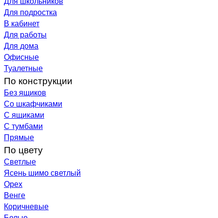
Для школьников
Для подростка
В кабинет
Для работы
Для дома
Офисные
Туалетные
По конструкции
Без ящиков
Со шкафчиками
С ящиками
С тумбами
Прямые
По цвету
Светлые
Ясень шимо светлый
Орех
Венге
Коричневые
Белые