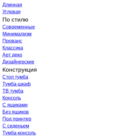
Длинная
Угловая
По стилю
Современные
Минимализм
Прованс
Классика
Арт деко
Дизайнерские
Конструкция
Стол тумба
Тумба-шкаф
ТВ тумба
Консоль
С ящиками
Без ящиков
Под принтер
С сиденьем
Тумба-консоль