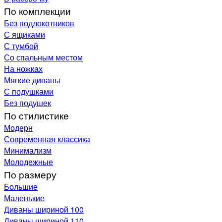
По комплекции
Без подлокотников
С ящиками
С тумбой
Со спальным местом
На ножках
Мягкие диваны
С подушками
Без подушек
По стилистике
Модерн
Современная классика
Минимализм
Молодежные
По размеру
Большие
Маленькие
Диваны шириной 100
Диваны шириной 110