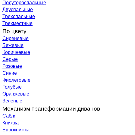
Полутороспальные
Двуспальные
Трехспальные
Трехместные
По цвету
Сиреневые
Бежевые
Коричневые
Серые
Розовые
Синие
Фиолетовые
Голубые
Оранжевые
Зеленые
Механизм трансформации диванов
Сабля
Книжка
Еврокнижка