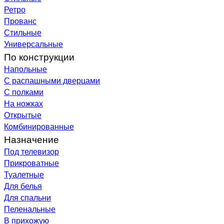
Ретро
Прованс
Стильные
Универсальные
По конструкции
Напольные
С распашными дверцами
С полками
На ножках
Открытые
Комбинированные
Назначение
Под телевизор
Прикроватные
Туалетные
Для белья
Для спальни
Пеленальные
В прихожую