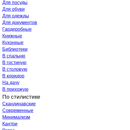
Для посуды
Для обуви
Для одежды
Для документов
Гардеробные
Книжные
Кухонные
Библиотеки
В спальню
В гостиную
В столовую
В коридор
На дачу
В прихожую
По стилистике
Скандинавские
Современные
Минимализм
Кантри