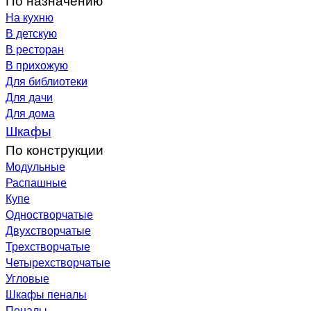
На кухню
В детскую
В ресторан
В прихожую
Для библиотеки
Для дачи
Для дома
Шкафы
По конструкции
Модульные
Распашные
Купе
Одностворчатые
Двухстворчатые
Трехстворчатые
Четырехстворчатые
Угловые
Шкафы пеналы
Пеналы