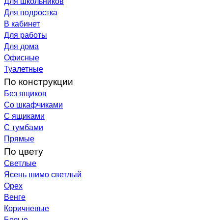
Для школьников
Для подростка
В кабинет
Для работы
Для дома
Офисные
Туалетные
По конструкции
Без ящиков
Со шкафчиками
С ящиками
С тумбами
Прямые
По цвету
Светлые
Ясень шимо светлый
Орех
Венге
Коричневые
Белые