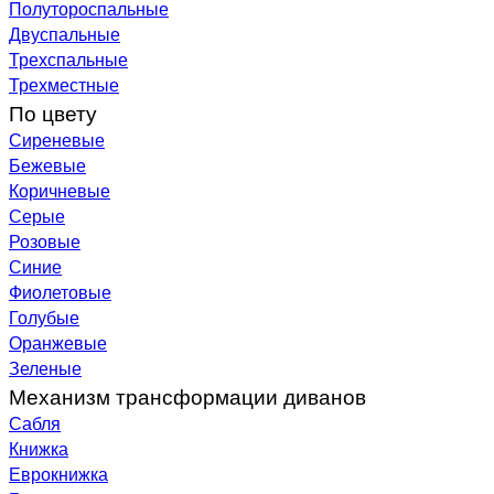
Полутороспальные
Двуспальные
Трехспальные
Трехместные
По цвету
Сиреневые
Бежевые
Коричневые
Серые
Розовые
Синие
Фиолетовые
Голубые
Оранжевые
Зеленые
Механизм трансформации диванов
Сабля
Книжка
Еврокнижка