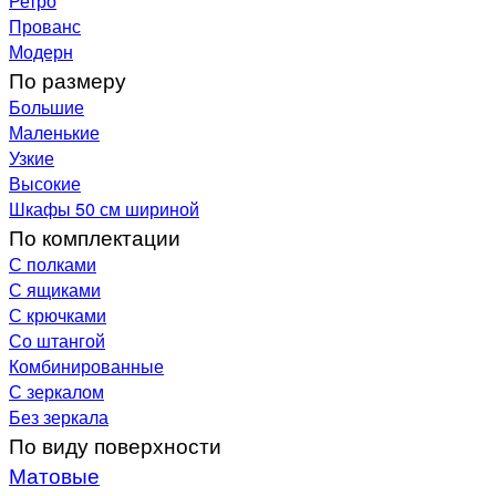
Ретро
Прованс
Модерн
По размеру
Большие
Маленькие
Узкие
Высокие
Шкафы 50 см шириной
По комплектации
С полками
С ящиками
С крючками
Со штангой
Комбинированные
С зеркалом
Без зеркала
По виду поверхности
Матовые