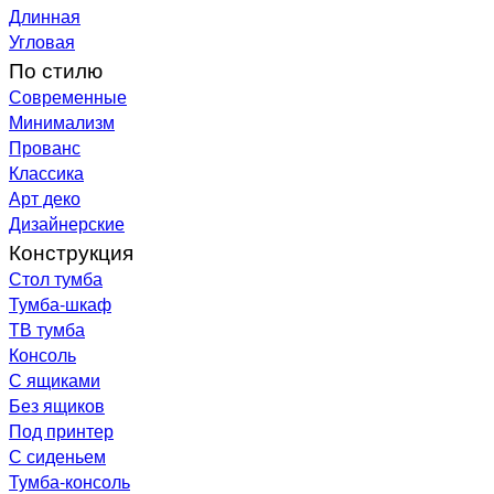
Длинная
Угловая
По стилю
Современные
Минимализм
Прованс
Классика
Арт деко
Дизайнерские
Конструкция
Стол тумба
Тумба-шкаф
ТВ тумба
Консоль
С ящиками
Без ящиков
Под принтер
С сиденьем
Тумба-консоль