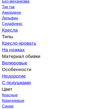
Без механизма
Тик так
Аккордеон
Дельфин
Седафлекс
Кресла
Типы
Кресло-кровать
На ножках
Материал обивки
Велюровые
Особенности
Недорогие
С подушками
Цвет
Красные
Коричневые
Синие