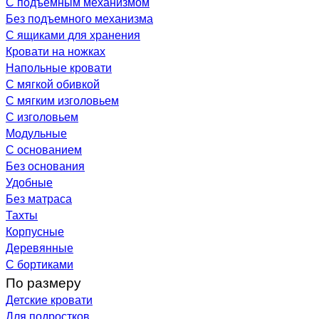
С подъемным механизмом
Без подъемного механизма
С ящиками для хранения
Кровати на ножках
Напольные кровати
С мягкой обивкой
С мягким изголовьем
С изголовьем
Модульные
С основанием
Без основания
Удобные
Без матраса
Тахты
Корпусные
Деревянные
С бортиками
По размеру
Детские кровати
Для подростков