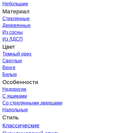
Небольшие
Материал
Стеклянные
Деревянные
Из сосны
Из ЛДСП
Цвет
Темный орех
Светлые
Венге
Белые
Особенности
Недорогие
С ящиками
Со стеклянными дверцами
Напольные
Стиль
Классические
Скандинавский стиль