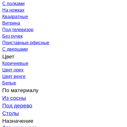
С полками
На ножках
Квадратные
Витрина
Под телевизор
Без ручек
Приставные офисные
С дверцами
Цвет
Коричневые
Цвет орех
Цвет венге
Белые
По материалу
Из сосны
Под дерево
Столы
Назначение