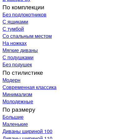
По комплекции
Без подлокотников
С ящиками
С тумбой
Со спальным местом
На ножках
Мягкие диваны
С подушками
Без подушек
По стилистике
Модерн
Современная классика
Минимализм
Молодежные
По размеру
Большие
Маленькие
Диваны шириной 100
Диваны шириной 110