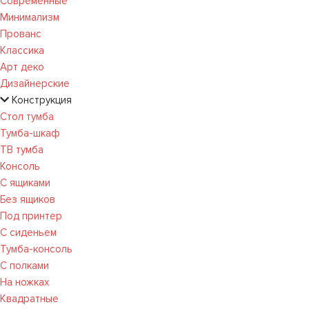
Современные
Минимализм
Прованс
Классика
Арт деко
Дизайнерские
Конструкция
Стол тумба
Тумба-шкаф
ТВ тумба
Консоль
С ящиками
Без ящиков
Под принтер
С сиденьем
Тумба-консоль
С полками
На ножках
Квадратные