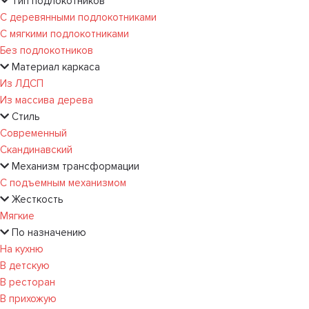
Тип подлокотников
С деревянными подлокотниками
С мягкими подлокотниками
Без подлокотников
Материал каркаса
Из ЛДСП
Из массива дерева
Стиль
Современный
Скандинавский
Механизм трансформации
С подъемным механизмом
Жесткость
Мягкие
По назначению
На кухню
В детскую
В ресторан
В прихожую