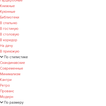
Гардеробные
Книжные
Кухонные
Библиотеки
В спальню
В гостиную
В столовую
В коридор
На дачу
В прихожую
По стилистике
Скандинавские
Современные
Минимализм
Кантри
Ретро
Прованс
Модерн
По размеру