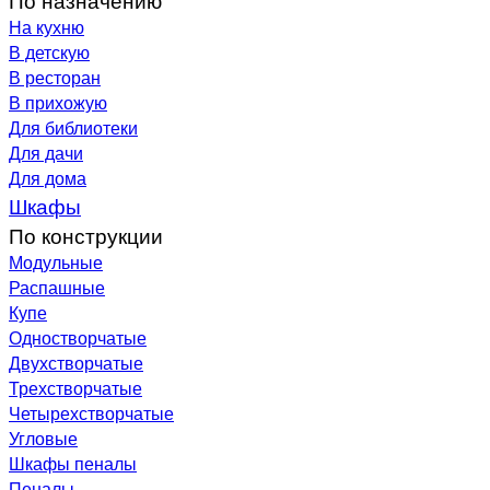
На кухню
В детскую
В ресторан
В прихожую
Для библиотеки
Для дачи
Для дома
Шкафы
По конструкции
Модульные
Распашные
Купе
Одностворчатые
Двухстворчатые
Трехстворчатые
Четырехстворчатые
Угловые
Шкафы пеналы
Пеналы