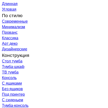
Длинная
Угловая
По стилю
Современные
Минимализм
Прованс
Классика
Арт деко
Дизайнерские
Конструкция
Стол тумба
Тумба-шкаф
ТВ тумба
Консоль
С ящиками
Без ящиков
Под принтер
С сиденьем
Тумба-консоль