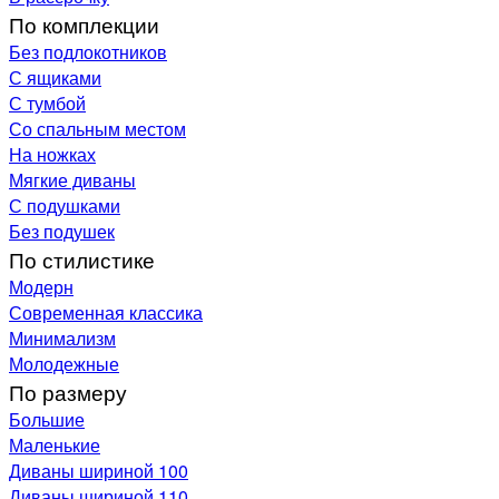
По комплекции
Без подлокотников
С ящиками
С тумбой
Со спальным местом
На ножках
Мягкие диваны
С подушками
Без подушек
По стилистике
Модерн
Современная классика
Минимализм
Молодежные
По размеру
Большие
Маленькие
Диваны шириной 100
Диваны шириной 110