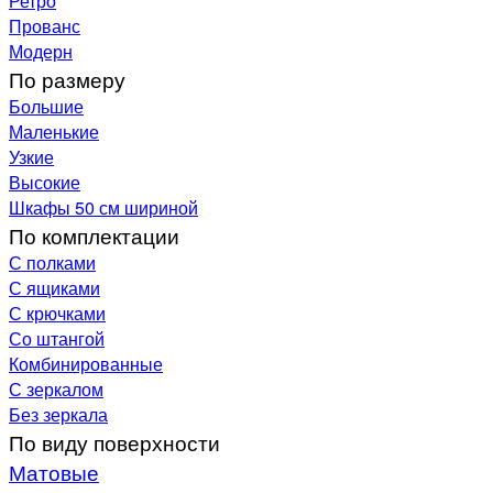
Ретро
Прованс
Модерн
По размеру
Большие
Маленькие
Узкие
Высокие
Шкафы 50 см шириной
По комплектации
С полками
С ящиками
С крючками
Со штангой
Комбинированные
С зеркалом
Без зеркала
По виду поверхности
Матовые