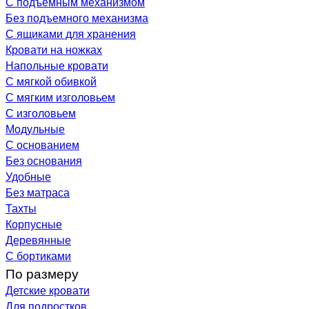
С подъемным механизмом
Без подъемного механизма
С ящиками для хранения
Кровати на ножках
Напольные кровати
С мягкой обивкой
С мягким изголовьем
С изголовьем
Модульные
С основанием
Без основания
Удобные
Без матраса
Тахты
Корпусные
Деревянные
С бортиками
По размеру
Детские кровати
Для подростков