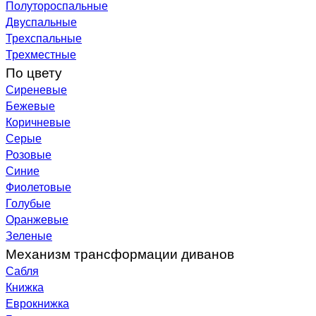
Полутороспальные
Двуспальные
Трехспальные
Трехместные
По цвету
Сиреневые
Бежевые
Коричневые
Серые
Розовые
Синие
Фиолетовые
Голубые
Оранжевые
Зеленые
Механизм трансформации диванов
Сабля
Книжка
Еврокнижка