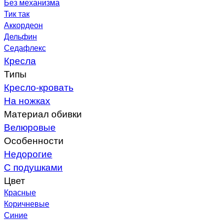
Без механизма
Тик так
Аккордеон
Дельфин
Седафлекс
Кресла
Типы
Кресло-кровать
На ножках
Материал обивки
Велюровые
Особенности
Недорогие
С подушками
Цвет
Красные
Коричневые
Синие