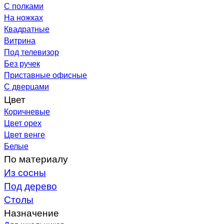
С полками
На ножках
Квадратные
Витрина
Под телевизор
Без ручек
Приставные офисные
С дверцами
Цвет
Коричневые
Цвет орех
Цвет венге
Белые
По материалу
Из сосны
Под дерево
Столы
Назначение