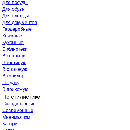
Для посуды
Для обуви
Для одежды
Для документов
Гардеробные
Книжные
Кухонные
Библиотеки
В спальню
В гостиную
В столовую
В коридор
На дачу
В прихожую
По стилистике
Скандинавские
Современные
Минимализм
Кантри