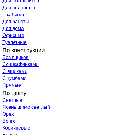
Для школьников
Для подростка
В кабинет
Для работы
Для дома
Офисные
Туалетные
По конструкции
Без ящиков
Со шкафчиками
С ящиками
С тумбами
Прямые
По цвету
Светлые
Ясень шимо светлый
Орех
Венге
Коричневые
Белые