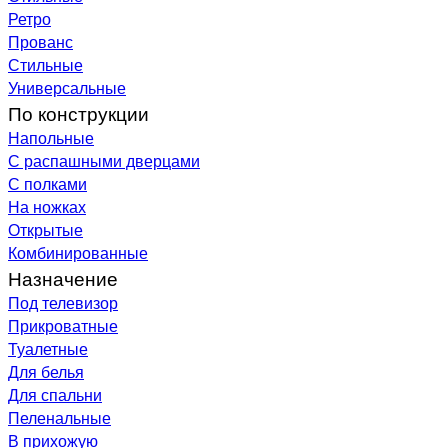
Ретро
Прованс
Стильные
Универсальные
По конструкции
Напольные
С распашными дверцами
С полками
На ножках
Открытые
Комбинированные
Назначение
Под телевизор
Прикроватные
Туалетные
Для белья
Для спальни
Пеленальные
В прихожую