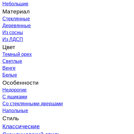
Небольшие
Материал
Стеклянные
Деревянные
Из сосны
Из ЛДСП
Цвет
Темный орех
Светлые
Венге
Белые
Особенности
Недорогие
С ящиками
Со стеклянными дверцами
Напольные
Стиль
Классические
Скандинавский стиль