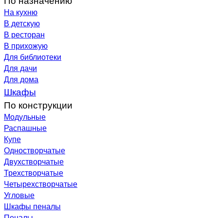
На кухню
В детскую
В ресторан
В прихожую
Для библиотеки
Для дачи
Для дома
Шкафы
По конструкции
Модульные
Распашные
Купе
Одностворчатые
Двухстворчатые
Трехстворчатые
Четырехстворчатые
Угловые
Шкафы пеналы
Пеналы