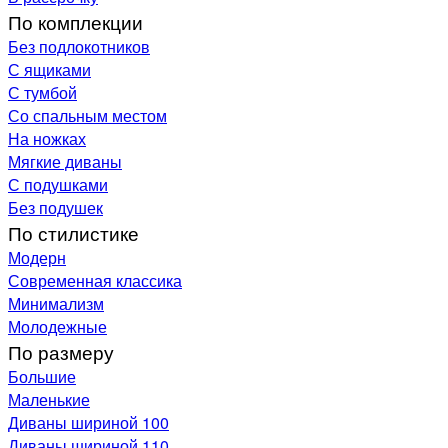
По комплекции
Без подлокотников
С ящиками
С тумбой
Со спальным местом
На ножках
Мягкие диваны
С подушками
Без подушек
По стилистике
Модерн
Современная классика
Минимализм
Молодежные
По размеру
Большие
Маленькие
Диваны шириной 100
Диваны шириной 110