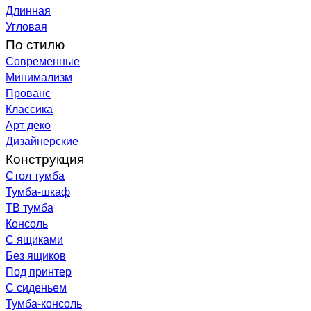
Длинная
Угловая
По стилю
Современные
Минимализм
Прованс
Классика
Арт деко
Дизайнерские
Конструкция
Стол тумба
Тумба-шкаф
ТВ тумба
Консоль
С ящиками
Без ящиков
Под принтер
С сиденьем
Тумба-консоль