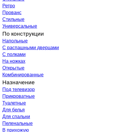
Ретро
Прованс
Стильные
Универсальные
По конструкции
Напольные
С распашными дверцами
С полками
На ножках
Открытые
Комбинированные
Назначение
Под телевизор
Прикроватные
Туалетные
Для белья
Для спальни
Пеленальные
В прихожую