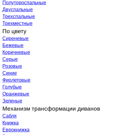
Полутороспальные
Двуспальные
Трехспальные
Трехместные
По цвету
Сиреневые
Бежевые
Коричневые
Серые
Розовые
Синие
Фиолетовые
Голубые
Оранжевые
Зеленые
Механизм трансформации диванов
Сабля
Книжка
Еврокнижка