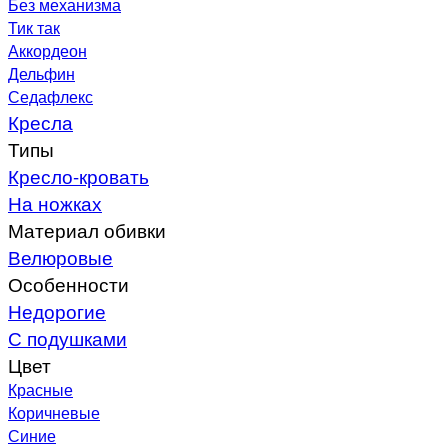
Без механизма
Тик так
Аккордеон
Дельфин
Седафлекс
Кресла
Типы
Кресло-кровать
На ножках
Материал обивки
Велюровые
Особенности
Недорогие
С подушками
Цвет
Красные
Коричневые
Синие