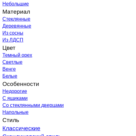
Небольшие
Материал
Стеклянные
Деревянные
Из сосны
Из ЛДСП
Цвет
Темный орех
Светлые
Венге
Белые
Особенности
Недорогие
С ящиками
Со стеклянными дверцами
Напольные
Стиль
Классические
Скандинавский стиль