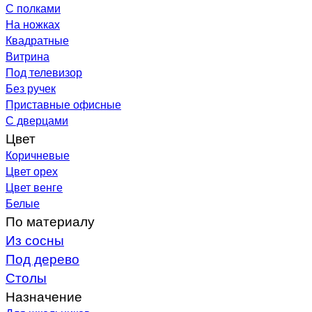
С полками
На ножках
Квадратные
Витрина
Под телевизор
Без ручек
Приставные офисные
С дверцами
Цвет
Коричневые
Цвет орех
Цвет венге
Белые
По материалу
Из сосны
Под дерево
Столы
Назначение