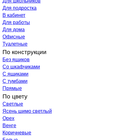
Для школьников
Для подростка
В кабинет
Для работы
Для дома
Офисные
Туалетные
По конструкции
Без ящиков
Со шкафчиками
С ящиками
С тумбами
Прямые
По цвету
Светлые
Ясень шимо светлый
Орех
Венге
Коричневые
Белые