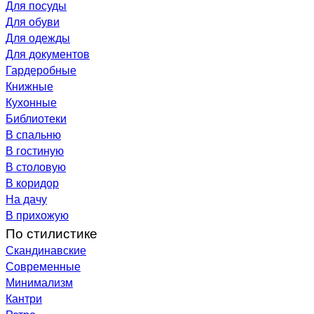
Для посуды
Для обуви
Для одежды
Для документов
Гардеробные
Книжные
Кухонные
Библиотеки
В спальню
В гостиную
В столовую
В коридор
На дачу
В прихожую
По стилистике
Скандинавские
Современные
Минимализм
Кантри