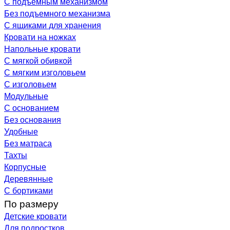
С подъемным механизмом
Без подъемного механизма
С ящиками для хранения
Кровати на ножках
Напольные кровати
С мягкой обивкой
С мягким изголовьем
С изголовьем
Модульные
С основанием
Без основания
Удобные
Без матраса
Тахты
Корпусные
Деревянные
С бортиками
По размеру
Детские кровати
Для подростков