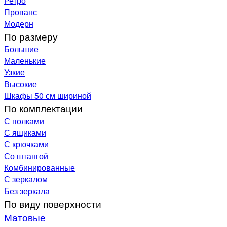
Ретро
Прованс
Модерн
По размеру
Большие
Маленькие
Узкие
Высокие
Шкафы 50 см шириной
По комплектации
С полками
С ящиками
С крючками
Со штангой
Комбинированные
С зеркалом
Без зеркала
По виду поверхности
Матовые