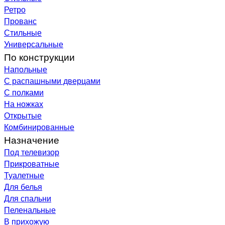
Ретро
Прованс
Стильные
Универсальные
По конструкции
Напольные
С распашными дверцами
С полками
На ножках
Открытые
Комбинированные
Назначение
Под телевизор
Прикроватные
Туалетные
Для белья
Для спальни
Пеленальные
В прихожую