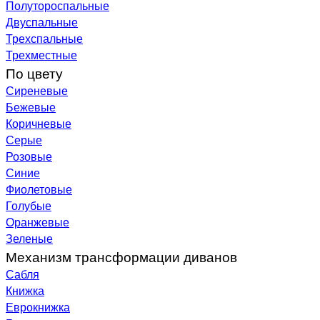
Полутороспальные
Двуспальные
Трехспальные
Трехместные
По цвету
Сиреневые
Бежевые
Коричневые
Серые
Розовые
Синие
Фиолетовые
Голубые
Оранжевые
Зеленые
Механизм трансформации диванов
Сабля
Книжка
Еврокнижка