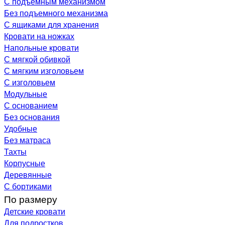
С подъемным механизмом
Без подъемного механизма
С ящиками для хранения
Кровати на ножках
Напольные кровати
С мягкой обивкой
С мягким изголовьем
С изголовьем
Модульные
С основанием
Без основания
Удобные
Без матраса
Тахты
Корпусные
Деревянные
С бортиками
По размеру
Детские кровати
Для подростков