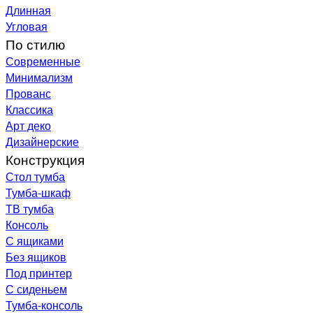
Длинная
Угловая
По стилю
Современные
Минимализм
Прованс
Классика
Арт деко
Дизайнерские
Конструкция
Стол тумба
Тумба-шкаф
ТВ тумба
Консоль
С ящиками
Без ящиков
Под принтер
С сиденьем
Тумба-консоль