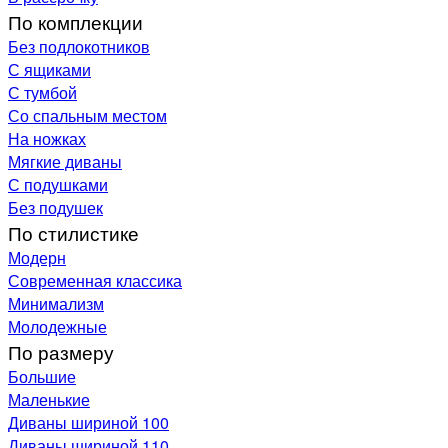
По комплекции
Без подлокотников
С ящиками
С тумбой
Со спальным местом
На ножках
Мягкие диваны
С подушками
Без подушек
По стилистике
Модерн
Современная классика
Минимализм
Молодежные
По размеру
Большие
Маленькие
Диваны шириной 100
Диваны шириной 110