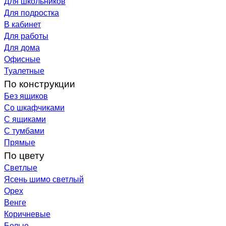
Для школьников
Для подростка
В кабинет
Для работы
Для дома
Офисные
Туалетные
По конструкции
Без ящиков
Со шкафчиками
С ящиками
С тумбами
Прямые
По цвету
Светлые
Ясень шимо светлый
Орех
Венге
Коричневые
Белые