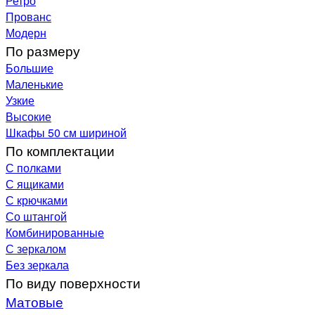
Ретро
Прованс
Модерн
По размеру
Большие
Маленькие
Узкие
Высокие
Шкафы 50 см шириной
По комплектации
С полками
С ящиками
С крючками
Со штангой
Комбинированные
С зеркалом
Без зеркала
По виду поверхности
Матовые