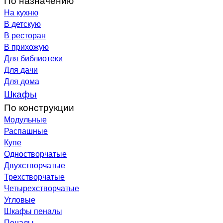
На кухню
В детскую
В ресторан
В прихожую
Для библиотеки
Для дачи
Для дома
Шкафы
По конструкции
Модульные
Распашные
Купе
Одностворчатые
Двухстворчатые
Трехстворчатые
Четырехстворчатые
Угловые
Шкафы пеналы
Пеналы