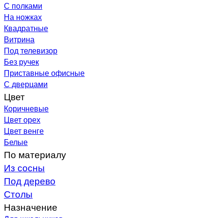
С полками
На ножках
Квадратные
Витрина
Под телевизор
Без ручек
Приставные офисные
С дверцами
Цвет
Коричневые
Цвет орех
Цвет венге
Белые
По материалу
Из сосны
Под дерево
Столы
Назначение