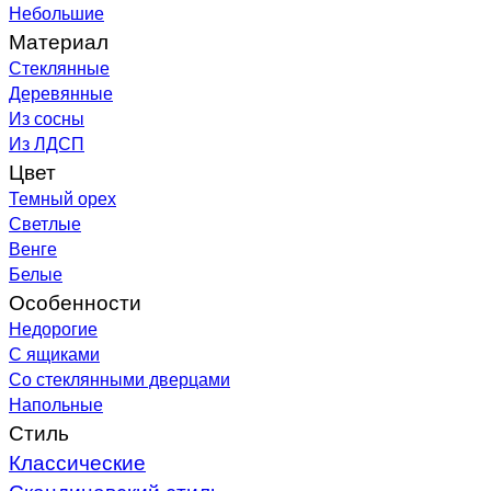
Небольшие
Материал
Стеклянные
Деревянные
Из сосны
Из ЛДСП
Цвет
Темный орех
Светлые
Венге
Белые
Особенности
Недорогие
С ящиками
Со стеклянными дверцами
Напольные
Стиль
Классические
Скандинавский стиль