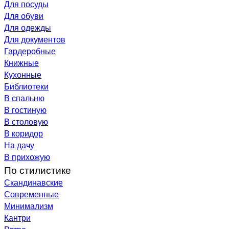
Для посуды
Для обуви
Для одежды
Для документов
Гардеробные
Книжные
Кухонные
Библиотеки
В спальню
В гостиную
В столовую
В коридор
На дачу
В прихожую
По стилистике
Скандинавские
Современные
Минимализм
Кантри