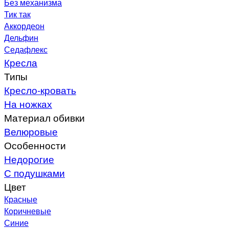
Без механизма
Тик так
Аккордеон
Дельфин
Седафлекс
Кресла
Типы
Кресло-кровать
На ножках
Материал обивки
Велюровые
Особенности
Недорогие
С подушками
Цвет
Красные
Коричневые
Синие