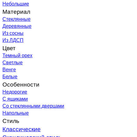
Небольшие
Материал
Стеклянные
Деревянные
Из сосны
Из ЛДСП
Цвет
Темный орех
Светлые
Венге
Белые
Особенности
Недорогие
С ящиками
Со стеклянными дверцами
Напольные
Стиль
Классические
Скандинавский стиль