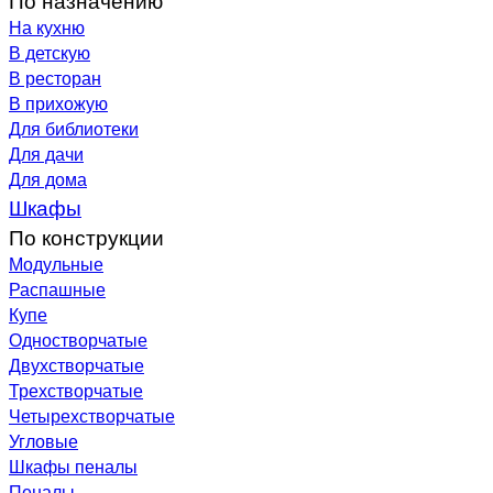
На кухню
В детскую
В ресторан
В прихожую
Для библиотеки
Для дачи
Для дома
Шкафы
По конструкции
Модульные
Распашные
Купе
Одностворчатые
Двухстворчатые
Трехстворчатые
Четырехстворчатые
Угловые
Шкафы пеналы
Пеналы