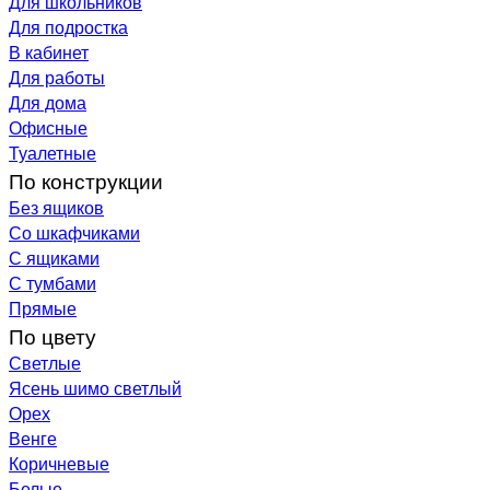
Для школьников
Для подростка
В кабинет
Для работы
Для дома
Офисные
Туалетные
По конструкции
Без ящиков
Со шкафчиками
С ящиками
С тумбами
Прямые
По цвету
Светлые
Ясень шимо светлый
Орех
Венге
Коричневые
Белые