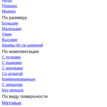
Ретро
Прованс
Модерн
По размеру
Большие
Маленькие
Узкие
Высокие
Шкафы 50 см шириной
По комплектации
С полками
С ящиками
С крючками
Со штангой
Комбинированные
С зеркалом
Без зеркала
По виду поверхности
Матовые