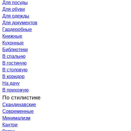
Для посуды
Для обуви
Для одежды
Для документов
Гардеробные
Книжные
Кухонные
Библиотеки
В спальню
В гостиную
В столовую
В коридор
На дачу
В прихожую
По стилистике
Скандинавские
Современные
Минимализм
Кантри