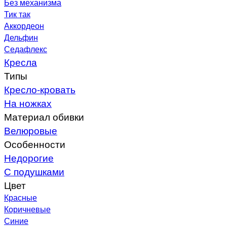
Без механизма
Тик так
Аккордеон
Дельфин
Седафлекс
Кресла
Типы
Кресло-кровать
На ножках
Материал обивки
Велюровые
Особенности
Недорогие
С подушками
Цвет
Красные
Коричневые
Синие