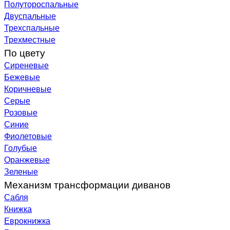
Полутороспальные
Двуспальные
Трехспальные
Трехместные
По цвету
Сиреневые
Бежевые
Коричневые
Серые
Розовые
Синие
Фиолетовые
Голубые
Оранжевые
Зеленые
Механизм трансформации диванов
Сабля
Книжка
Еврокнижка