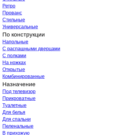
Ретро
Прованс
Стильные
Универсальные
По конструкции
Напольные
С распашными дверцами
С полками
На ножках
Открытые
Комбинированные
Назначение
Под телевизор
Прикроватные
Туалетные
Для белья
Для спальни
Пеленальные
В прихожую