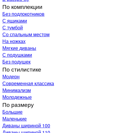
По комплекции
Без подлокотников
С ящиками
С тумбой
Со спальным местом
На ножках
Мягкие диваны
С подушками
Без подушек
По стилистике
Модерн
Современная классика
Минимализм
Молодежные
По размеру
Большие
Маленькие
Диваны шириной 100
Диваны шириной 110