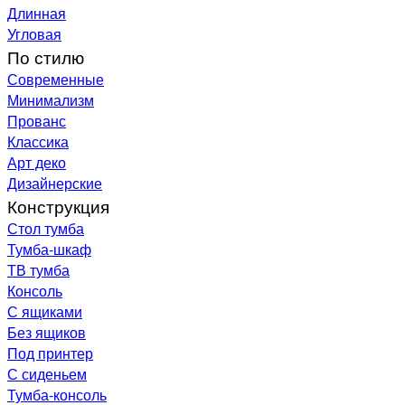
Длинная
Угловая
По стилю
Современные
Минимализм
Прованс
Классика
Арт деко
Дизайнерские
Конструкция
Стол тумба
Тумба-шкаф
ТВ тумба
Консоль
С ящиками
Без ящиков
Под принтер
С сиденьем
Тумба-консоль