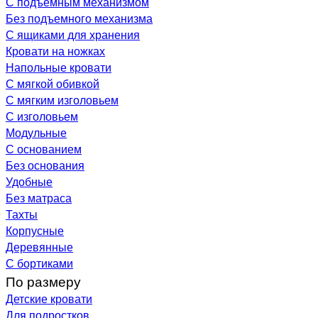
С подъемным механизмом
Без подъемного механизма
С ящиками для хранения
Кровати на ножках
Напольные кровати
С мягкой обивкой
С мягким изголовьем
С изголовьем
Модульные
С основанием
Без основания
Удобные
Без матраса
Тахты
Корпусные
Деревянные
С бортиками
По размеру
Детские кровати
Для подростков