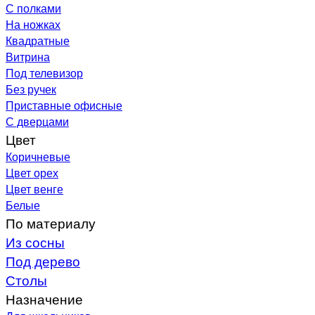
С полками
На ножках
Квадратные
Витрина
Под телевизор
Без ручек
Приставные офисные
С дверцами
Цвет
Коричневые
Цвет орех
Цвет венге
Белые
По материалу
Из сосны
Под дерево
Столы
Назначение