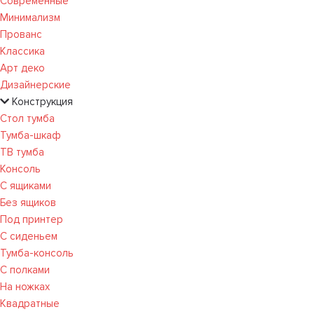
Современные
Минимализм
Прованс
Классика
Арт деко
Дизайнерские
Конструкция
Стол тумба
Тумба-шкаф
ТВ тумба
Консоль
С ящиками
Без ящиков
Под принтер
С сиденьем
Тумба-консоль
С полками
На ножках
Квадратные