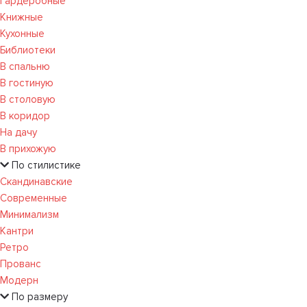
Гардеробные
Книжные
Кухонные
Библиотеки
В спальню
В гостиную
В столовую
В коридор
На дачу
В прихожую
По стилистике
Скандинавские
Современные
Минимализм
Кантри
Ретро
Прованс
Модерн
По размеру