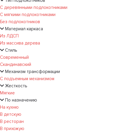
Тип подлокотников
С деревянными подлокотниками
С мягкими подлокотниками
Без подлокотников
Материал каркаса
Из ЛДСП
Из массива дерева
Стиль
Современный
Скандинавский
Механизм трансформации
С подъемным механизмом
Жесткость
Мягкие
По назначению
На кухню
В детскую
В ресторан
В прихожую