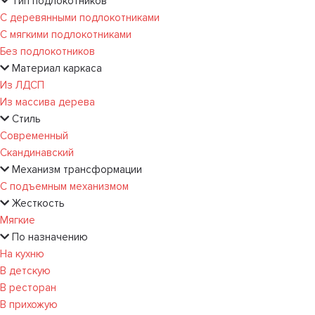
Тип подлокотников
С деревянными подлокотниками
С мягкими подлокотниками
Без подлокотников
Материал каркаса
Из ЛДСП
Из массива дерева
Стиль
Современный
Скандинавский
Механизм трансформации
С подъемным механизмом
Жесткость
Мягкие
По назначению
На кухню
В детскую
В ресторан
В прихожую