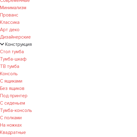
Современные
Минимализм
Прованс
Классика
Арт деко
Дизайнерские
Конструкция
Стол тумба
Тумба-шкаф
ТВ тумба
Консоль
С ящиками
Без ящиков
Под принтер
С сиденьем
Тумба-консоль
С полками
На ножках
Квадратные