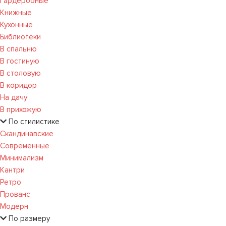
Гардеробные
Книжные
Кухонные
Библиотеки
В спальню
В гостиную
В столовую
В коридор
На дачу
В прихожую
По стилистике
Скандинавские
Современные
Минимализм
Кантри
Ретро
Прованс
Модерн
По размеру