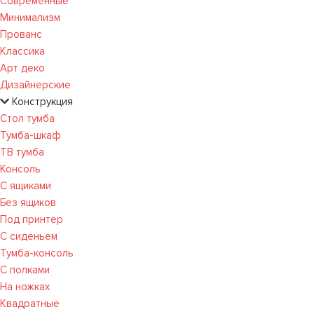
Современные
Минимализм
Прованс
Классика
Арт деко
Дизайнерские
Конструкция
Стол тумба
Тумба-шкаф
ТВ тумба
Консоль
С ящиками
Без ящиков
Под принтер
С сиденьем
Тумба-консоль
С полками
На ножках
Квадратные