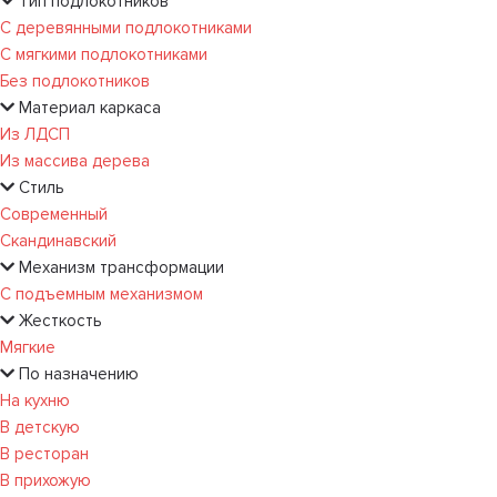
Тип подлокотников
С деревянными подлокотниками
С мягкими подлокотниками
Без подлокотников
Материал каркаса
Из ЛДСП
Из массива дерева
Стиль
Современный
Скандинавский
Механизм трансформации
С подъемным механизмом
Жесткость
Мягкие
По назначению
На кухню
В детскую
В ресторан
В прихожую