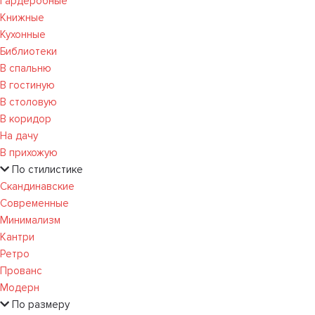
Гардеробные
Книжные
Кухонные
Библиотеки
В спальню
В гостиную
В столовую
В коридор
На дачу
В прихожую
По стилистике
Скандинавские
Современные
Минимализм
Кантри
Ретро
Прованс
Модерн
По размеру