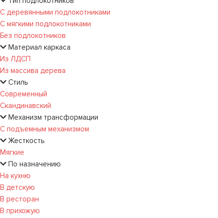
Тип подлокотников
С деревянными подлокотниками
С мягкими подлокотниками
Без подлокотников
Материал каркаса
Из ЛДСП
Из массива дерева
Стиль
Современный
Скандинавский
Механизм трансформации
С подъемным механизмом
Жесткость
Мягкие
По назначению
На кухню
В детскую
В ресторан
В прихожую