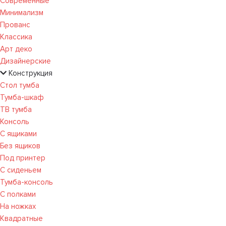
Современные
Минимализм
Прованс
Классика
Арт деко
Дизайнерские
Конструкция
Стол тумба
Тумба-шкаф
ТВ тумба
Консоль
С ящиками
Без ящиков
Под принтер
С сиденьем
Тумба-консоль
С полками
На ножках
Квадратные