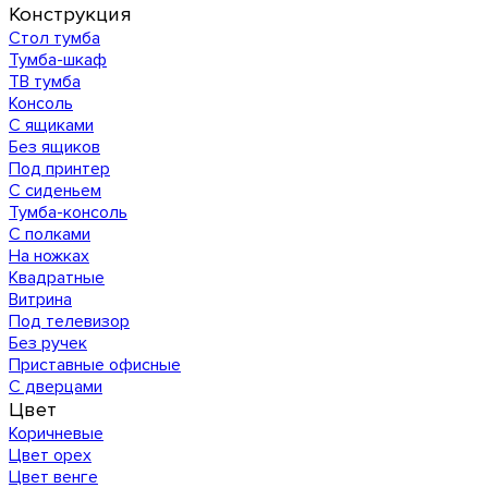
Конструкция
Стол тумба
Тумба-шкаф
ТВ тумба
Консоль
С ящиками
Без ящиков
Под принтер
С сиденьем
Тумба-консоль
С полками
На ножках
Квадратные
Витрина
Под телевизор
Без ручек
Приставные офисные
С дверцами
Цвет
Коричневые
Цвет орех
Цвет венге