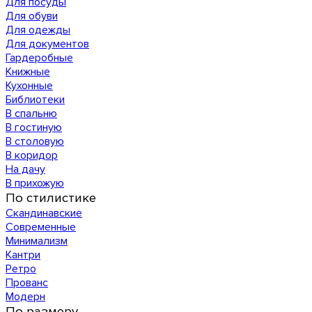
Для посуды
Для обуви
Для одежды
Для документов
Гардеробные
Книжные
Кухонные
Библиотеки
В спальню
В гостиную
В столовую
В коридор
На дачу
В прихожую
По стилистике
Скандинавские
Современные
Минимализм
Кантри
Ретро
Прованс
Модерн
По размеру