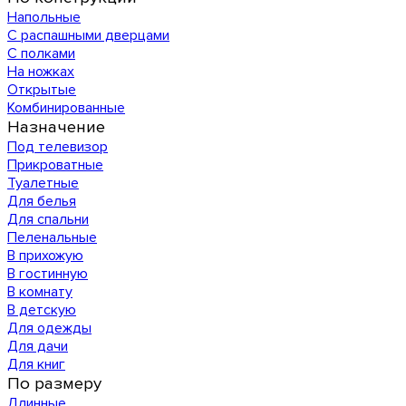
Напольные
С распашными дверцами
С полками
На ножках
Открытые
Комбинированные
Назначение
Под телевизор
Прикроватные
Туалетные
Для белья
Для спальни
Пеленальные
В прихожую
В гостинную
В комнату
В детскую
Для одежды
Для дачи
Для книг
По размеру
Длинные