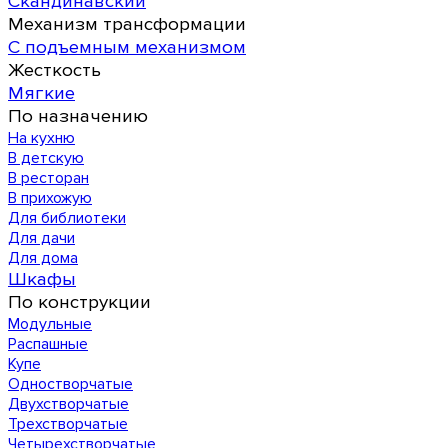
Скандинавский
Механизм трансформации
С подъемным механизмом
Жесткость
Мягкие
По назначению
На кухню
В детскую
В ресторан
В прихожую
Для библиотеки
Для дачи
Для дома
Шкафы
По конструкции
Модульные
Распашные
Купе
Одностворчатые
Двухстворчатые
Трехстворчатые
Четырехстворчатые