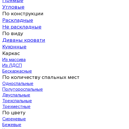
Прямые
Угловые
По конструкции
Раскладные
Не раскладные
По виду
Диваны кровати
Кухонные
Каркас
Из массива
Из ЛДСП
Бескаркасные
По количеству спальных мест
Односпальные
Полутороспальные
Двуспальные
Трехспальные
Трехместные
По цвету
Сиреневые
Бежевые