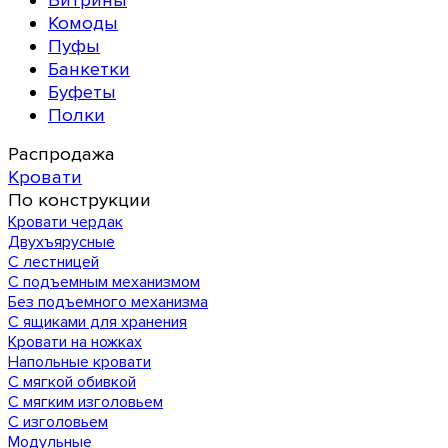
Витрины
Комоды
Пуфы
Банкетки
Буфеты
Полки
Распродажа
Кровати
По конструкции
Кровати чердак
Двухъярусные
С лестницей
С подъемным механизмом
Без подъемного механизма
С ящиками для хранения
Кровати на ножках
Напольные кровати
С мягкой обивкой
С мягким изголовьем
С изголовьем
Модульные