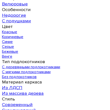
Велюровые
Особенности
Недорогие
С подушками
Цвет
Красные
Коричневые
Синие
Серые
Бежевые
Венге
Тип подлокотников
С деревянными подлокотниками
С мягкими подлокотниками
Без подлокотников
Материал каркаса
Из ЛДСП
Из массива дерева
Стиль
Современный