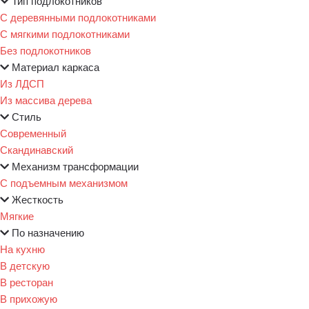
Тип подлокотников
С деревянными подлокотниками
С мягкими подлокотниками
Без подлокотников
Материал каркаса
Из ЛДСП
Из массива дерева
Стиль
Современный
Скандинавский
Механизм трансформации
С подъемным механизмом
Жесткость
Мягкие
По назначению
На кухню
В детскую
В ресторан
В прихожую