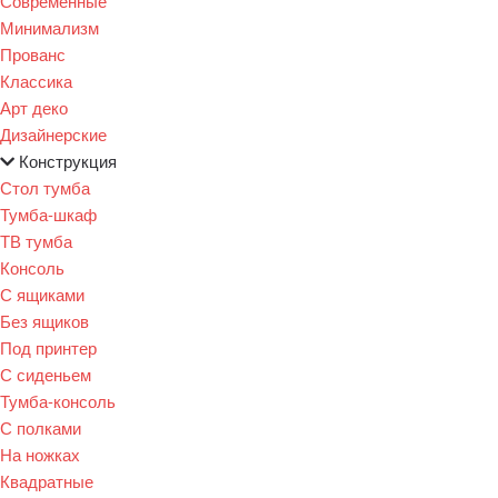
Современные
Минимализм
Прованс
Классика
Арт деко
Дизайнерские
Конструкция
Стол тумба
Тумба-шкаф
ТВ тумба
Консоль
С ящиками
Без ящиков
Под принтер
С сиденьем
Тумба-консоль
С полками
На ножках
Квадратные