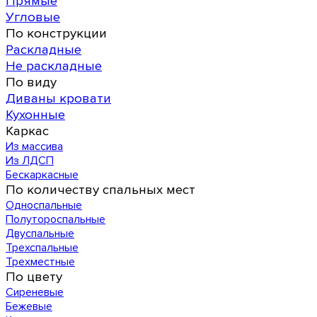
Прямые
Угловые
По конструкции
Раскладные
Не раскладные
По виду
Диваны кровати
Кухонные
Каркас
Из массива
Из ЛДСП
Бескаркасные
По количеству спальных мест
Односпальные
Полутороспальные
Двуспальные
Трехспальные
Трехместные
По цвету
Сиреневые
Бежевые