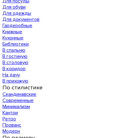
Для посуды
Для обуви
Для одежды
Для документов
Гардеробные
Книжные
Кухонные
Библиотеки
В спальню
В гостиную
В столовую
В коридор
На дачу
В прихожую
По стилистике
Скандинавские
Современные
Минимализм
Кантри
Ретро
Прованс
Модерн
По размеру