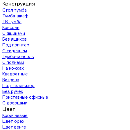
Конструкция
Стол тумба
Тумба-шкаф
ТВ тумба
Консоль
С ящиками
Без ящиков
Под принтер
С сиденьем
Тумба-консоль
С полками
На ножках
Квадратные
Витрина
Под телевизор
Без ручек
Приставные офисные
С дверцами
Цвет
Коричневые
Цвет орех
Цвет венге