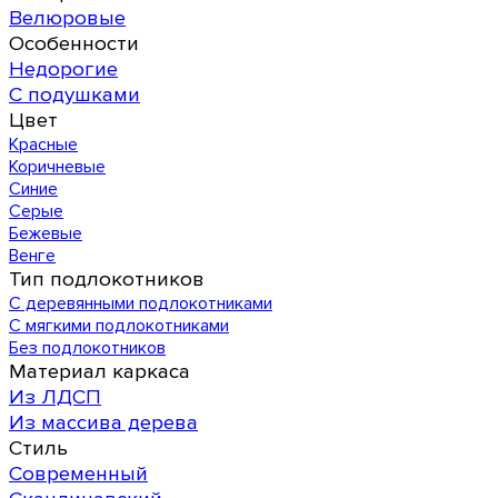
Велюровые
Особенности
Недорогие
С подушками
Цвет
Красные
Коричневые
Синие
Серые
Бежевые
Венге
Тип подлокотников
С деревянными подлокотниками
С мягкими подлокотниками
Без подлокотников
Материал каркаса
Из ЛДСП
Из массива дерева
Стиль
Современный