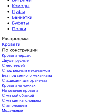
Витрины
Комоды
Пуфы
Банкетки
Буфеты
Полки
Распродажа
Кровати
По конструкции
Кровати чердак
Двухъярусные
С лестницей
С подъемным механизмом
Без подъемного механизма
С ящиками для хранения
Кровати на ножках
Напольные кровати
С мягкой обивкой
С мягким изголовьем
С изголовьем
Модульные