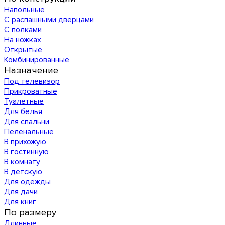
Напольные
С распашными дверцами
С полками
На ножках
Открытые
Комбинированные
Назначение
Под телевизор
Прикроватные
Туалетные
Для белья
Для спальни
Пеленальные
В прихожую
В гостинную
В комнату
В детскую
Для одежды
Для дачи
Для книг
По размеру
Длинные