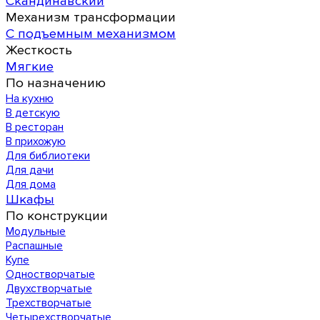
Скандинавский
Механизм трансформации
С подъемным механизмом
Жесткость
Мягкие
По назначению
На кухню
В детскую
В ресторан
В прихожую
Для библиотеки
Для дачи
Для дома
Шкафы
По конструкции
Модульные
Распашные
Купе
Одностворчатые
Двухстворчатые
Трехстворчатые
Четырехстворчатые