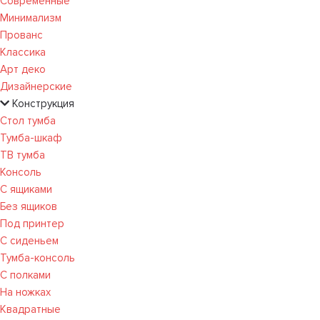
Современные
Минимализм
Прованс
Классика
Арт деко
Дизайнерские
Конструкция
Стол тумба
Тумба-шкаф
ТВ тумба
Консоль
С ящиками
Без ящиков
Под принтер
С сиденьем
Тумба-консоль
С полками
На ножках
Квадратные