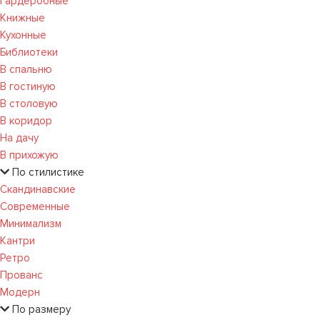
Гардеробные
Книжные
Кухонные
Библиотеки
В спальню
В гостиную
В столовую
В коридор
На дачу
В прихожую
По стилистике
Скандинавские
Современные
Минимализм
Кантри
Ретро
Прованс
Модерн
По размеру