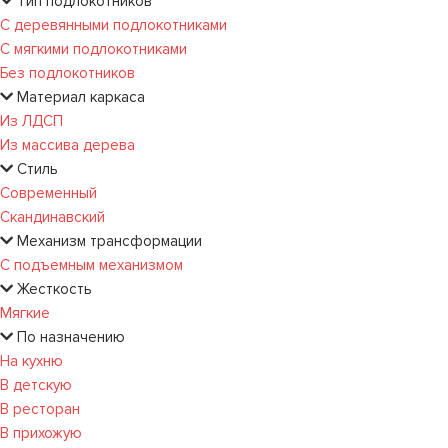
Тип подлокотников
С деревянными подлокотниками
С мягкими подлокотниками
Без подлокотников
Материал каркаса
Из ЛДСП
Из массива дерева
Стиль
Современный
Скандинавский
Механизм трансформации
С подъемным механизмом
Жесткость
Мягкие
По назначению
На кухню
В детскую
В ресторан
В прихожую