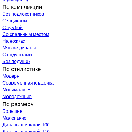
По комплекции
Без подлокотников
С ящиками
С тумбой
Со спальным местом
На ножках
Мягкие диваны
С подушками
Без подушек
По стилистике
Модерн
Современная классика
Минимализм
Молодежные
По размеру
Большие
Маленькие
Диваны шириной 100
Диваны шириной 110