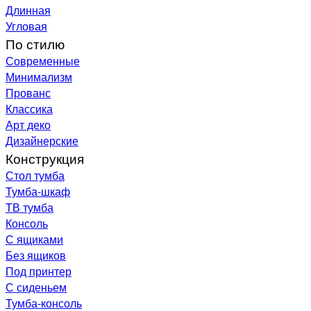
Длинная
Угловая
По стилю
Современные
Минимализм
Прованс
Классика
Арт деко
Дизайнерские
Конструкция
Стол тумба
Тумба-шкаф
ТВ тумба
Консоль
С ящиками
Без ящиков
Под принтер
С сиденьем
Тумба-консоль