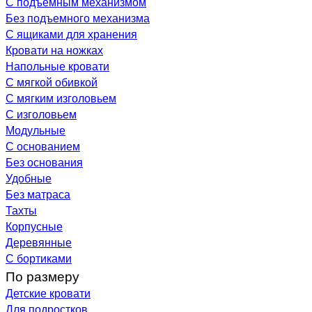
С подъемным механизмом
Без подъемного механизма
С ящиками для хранения
Кровати на ножках
Напольные кровати
С мягкой обивкой
С мягким изголовьем
С изголовьем
Модульные
С основанием
Без основания
Удобные
Без матраса
Тахты
Корпусные
Деревянные
С бортиками
По размеру
Детские кровати
Для подростков