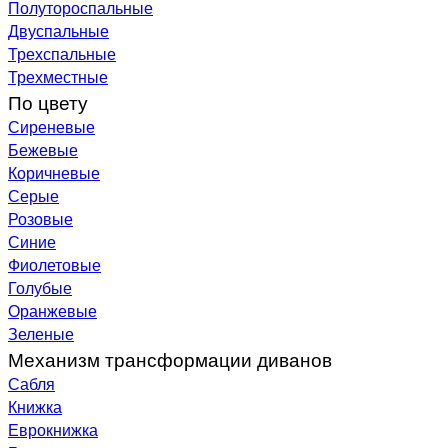
Полутороспальные
Двуспальные
Трехспальные
Трехместные
По цвету
Сиреневые
Бежевые
Коричневые
Серые
Розовые
Синие
Фиолетовые
Голубые
Оранжевые
Зеленые
Механизм трансформации диванов
Сабля
Книжка
Еврокнижка