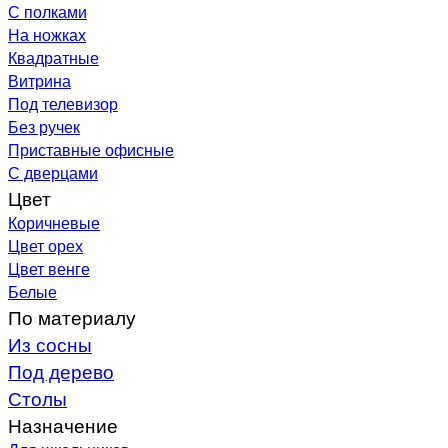
С полками
На ножках
Квадратные
Витрина
Под телевизор
Без ручек
Приставные офисные
С дверцами
Цвет
Коричневые
Цвет орех
Цвет венге
Белые
По материалу
Из сосны
Под дерево
Столы
Назначение