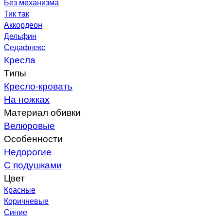
Без механизма
Тик так
Аккордеон
Дельфин
Седафлекс
Кресла
Типы
Кресло-кровать
На ножках
Материал обивки
Велюровые
Особенности
Недорогие
С подушками
Цвет
Красные
Коричневые
Синие