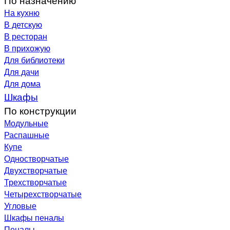
На кухню
В детскую
В ресторан
В прихожую
Для библиотеки
Для дачи
Для дома
Шкафы
По конструкции
Модульные
Распашные
Купе
Одностворчатые
Двухстворчатые
Трехстворчатые
Четырехстворчатые
Угловые
Шкафы пеналы
Пеналы