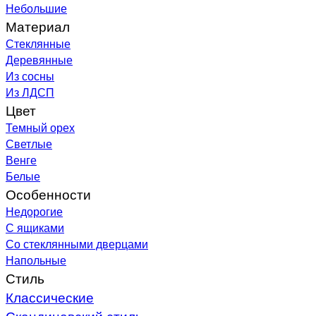
Небольшие
Материал
Стеклянные
Деревянные
Из сосны
Из ЛДСП
Цвет
Темный орех
Светлые
Венге
Белые
Особенности
Недорогие
С ящиками
Со стеклянными дверцами
Напольные
Стиль
Классические
Скандинавский стиль