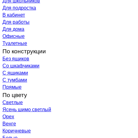
Для школьников
Для подростка
В кабинет
Для работы
Для дома
Офисные
Туалетные
По конструкции
Без ящиков
Со шкафчиками
С ящиками
С тумбами
Прямые
По цвету
Светлые
Ясень шимо светлый
Орех
Венге
Коричневые
Белые