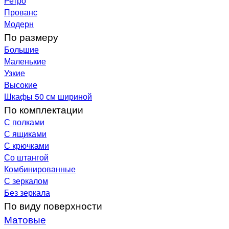
Ретро
Прованс
Модерн
По размеру
Большие
Маленькие
Узкие
Высокие
Шкафы 50 см шириной
По комплектации
С полками
С ящиками
С крючками
Со штангой
Комбинированные
С зеркалом
Без зеркала
По виду поверхности
Матовые