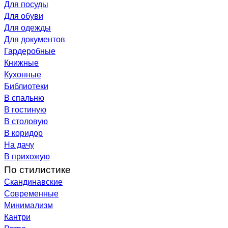
Для посуды
Для обуви
Для одежды
Для документов
Гардеробные
Книжные
Кухонные
Библиотеки
В спальню
В гостиную
В столовую
В коридор
На дачу
В прихожую
По стилистике
Скандинавские
Современные
Минимализм
Кантри