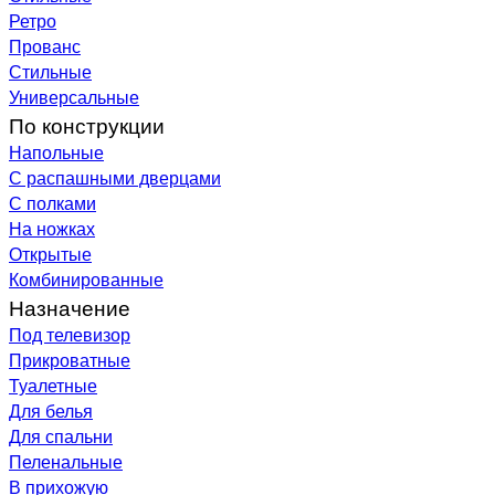
Ретро
Прованс
Стильные
Универсальные
По конструкции
Напольные
С распашными дверцами
С полками
На ножках
Открытые
Комбинированные
Назначение
Под телевизор
Прикроватные
Туалетные
Для белья
Для спальни
Пеленальные
В прихожую