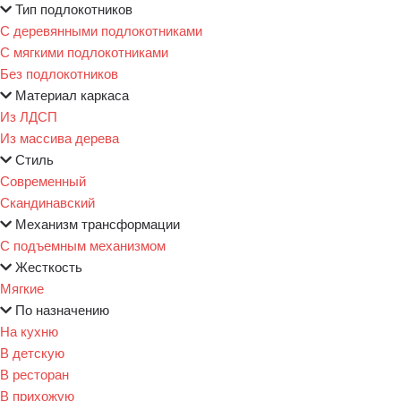
Тип подлокотников
С деревянными подлокотниками
С мягкими подлокотниками
Без подлокотников
Материал каркаса
Из ЛДСП
Из массива дерева
Стиль
Современный
Скандинавский
Механизм трансформации
С подъемным механизмом
Жесткость
Мягкие
По назначению
На кухню
В детскую
В ресторан
В прихожую