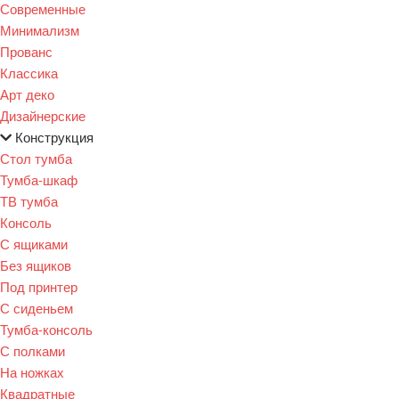
Современные
Минимализм
Прованс
Классика
Арт деко
Дизайнерские
Конструкция
Стол тумба
Тумба-шкаф
ТВ тумба
Консоль
С ящиками
Без ящиков
Под принтер
С сиденьем
Тумба-консоль
С полками
На ножках
Квадратные