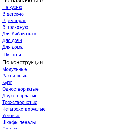
На кухню
В детскую
В ресторан
В прихожую
Для библиотеки
Для дачи
Для дома
Шкафы
По конструкции
Модульные
Распашные
Купе
Одностворчатые
Двухстворчатые
Трехстворчатые
Четырехстворчатые
Угловые
Шкафы пеналы
Пеналы