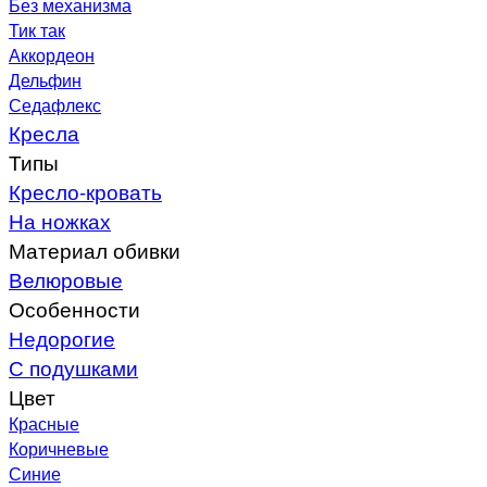
Без механизма
Тик так
Аккордеон
Дельфин
Седафлекс
Кресла
Типы
Кресло-кровать
На ножках
Материал обивки
Велюровые
Особенности
Недорогие
С подушками
Цвет
Красные
Коричневые
Синие