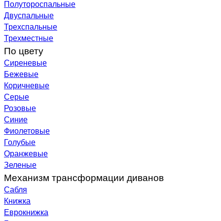
Полутороспальные
Двуспальные
Трехспальные
Трехместные
По цвету
Сиреневые
Бежевые
Коричневые
Серые
Розовые
Синие
Фиолетовые
Голубые
Оранжевые
Зеленые
Механизм трансформации диванов
Сабля
Книжка
Еврокнижка