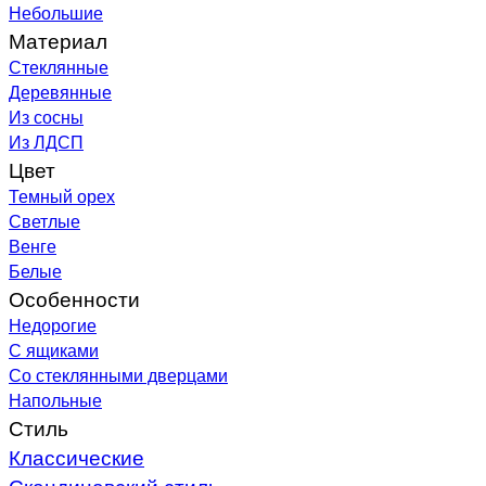
Небольшие
Материал
Стеклянные
Деревянные
Из сосны
Из ЛДСП
Цвет
Темный орех
Светлые
Венге
Белые
Особенности
Недорогие
С ящиками
Со стеклянными дверцами
Напольные
Стиль
Классические
Скандинавский стиль