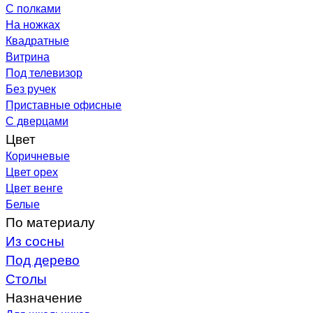
С полками
На ножках
Квадратные
Витрина
Под телевизор
Без ручек
Приставные офисные
С дверцами
Цвет
Коричневые
Цвет орех
Цвет венге
Белые
По материалу
Из сосны
Под дерево
Столы
Назначение