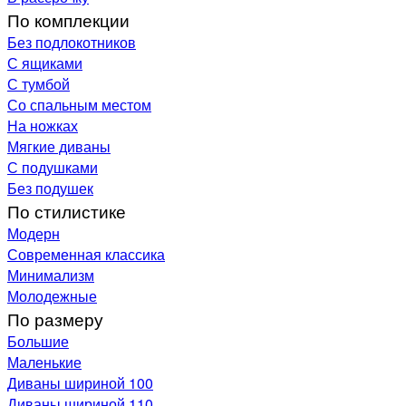
По комплекции
Без подлокотников
С ящиками
С тумбой
Со спальным местом
На ножках
Мягкие диваны
С подушками
Без подушек
По стилистике
Модерн
Современная классика
Минимализм
Молодежные
По размеру
Большие
Маленькие
Диваны шириной 100
Диваны шириной 110