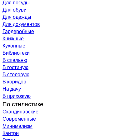
Для посуды
Для обуви
Для одежды
Для документов
Гардеробные
Книжные
Кухонные
Библиотеки
В спальню
В гостиную
В столовую
В коридор
На дачу
В прихожую
По стилистике
Скандинавские
Современные
Минимализм
Кантри