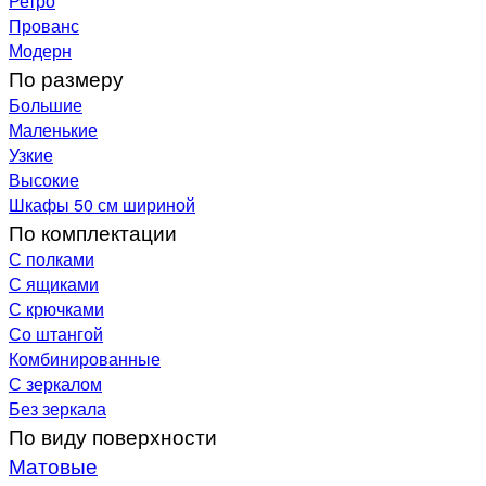
Ретро
Прованс
Модерн
По размеру
Большие
Маленькие
Узкие
Высокие
Шкафы 50 см шириной
По комплектации
С полками
С ящиками
С крючками
Со штангой
Комбинированные
С зеркалом
Без зеркала
По виду поверхности
Матовые