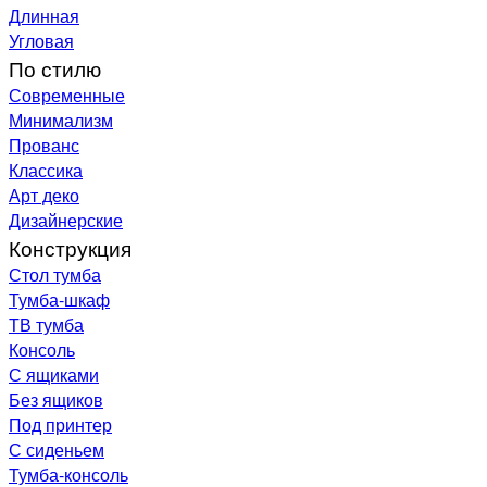
Длинная
Угловая
По стилю
Современные
Минимализм
Прованс
Классика
Арт деко
Дизайнерские
Конструкция
Стол тумба
Тумба-шкаф
ТВ тумба
Консоль
С ящиками
Без ящиков
Под принтер
С сиденьем
Тумба-консоль