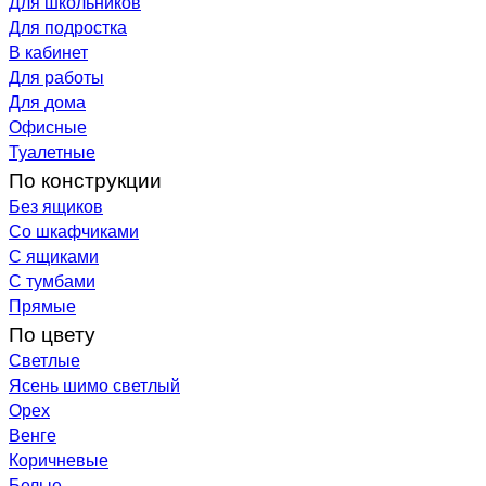
Для школьников
Для подростка
В кабинет
Для работы
Для дома
Офисные
Туалетные
По конструкции
Без ящиков
Со шкафчиками
С ящиками
С тумбами
Прямые
По цвету
Светлые
Ясень шимо светлый
Орех
Венге
Коричневые
Белые