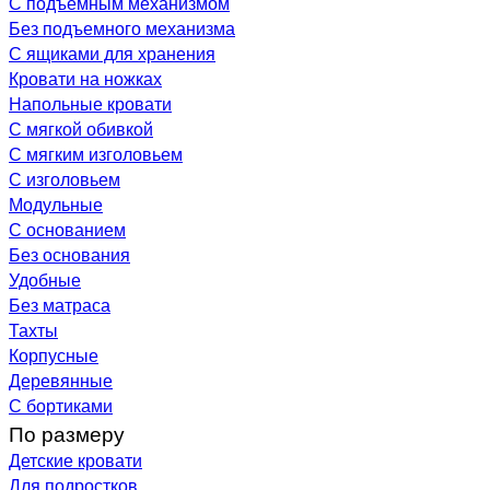
С подъемным механизмом
Без подъемного механизма
С ящиками для хранения
Кровати на ножках
Напольные кровати
С мягкой обивкой
С мягким изголовьем
С изголовьем
Модульные
С основанием
Без основания
Удобные
Без матраса
Тахты
Корпусные
Деревянные
С бортиками
По размеру
Детские кровати
Для подростков