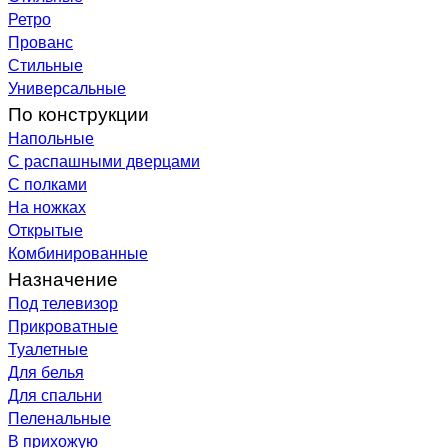
Ретро
Прованс
Стильные
Универсальные
По конструкции
Напольные
С распашными дверцами
С полками
На ножках
Открытые
Комбинированные
Назначение
Под телевизор
Прикроватные
Туалетные
Для белья
Для спальни
Пеленальные
В прихожую